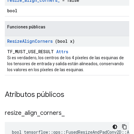
resize
_
align
_
corners
_
= false
bool
Funciones públicas
Resize
Align
Corners
(bool x)
TF_MUST_USE_RESULT
Attrs
Si es verdadero, los centros de los 4 píxeles de las esquinas de
los tensores de entrada y salida están alineados, conservando
los valores en los píxeles de las esquinas.
Atributos públicos
resize
_
align
_
corners
_
bool tensorflow::ops::FusedResizeAndPadConv2D::Att