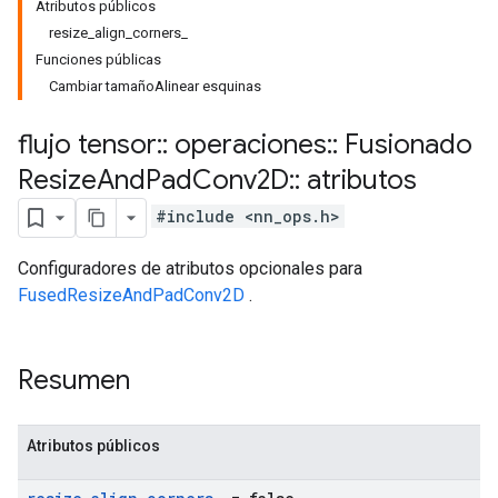
Atributos públicos
resize_align_corners_
Funciones públicas
Cambiar tamañoAlinear esquinas
flujo tensor
::
operaciones
::
Fusionado
Resize
And
Pad
Conv2D
::
atributos
#include <nn_ops.h>
Configuradores de atributos opcionales para
FusedResizeAndPadConv2D
.
Resumen
Atributos públicos