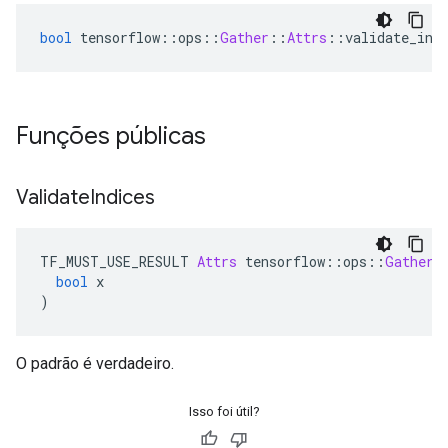
bool
 tensorflow
::
ops
::
Gather
::
Attrs
::
validate_ind
Funções públicas
Validate
Indices
TF_MUST_USE_RESULT 
Attrs
 tensorflow
::
ops
::
Gather
:
bool
 x
)
O padrão é verdadeiro.
Isso foi útil?