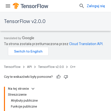
Zaloguj się
TensorFlow v2.0.0
Ta strona została przetłumaczona przez
Cloud Translation API
.
TensorFlow
API
TensorFlow v2.0.0
C++
Czy te wskazówki były pomocne?
Na tej stronie
Streszczenie
Atrybuty publiczne
Funkcje publiczne