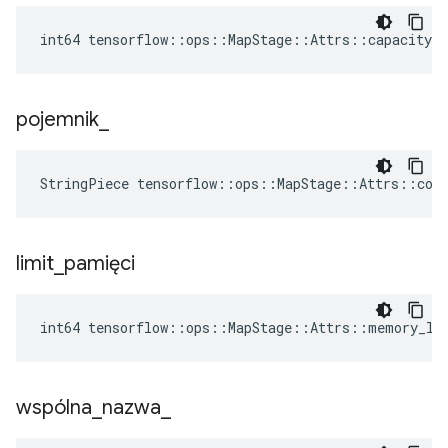
int64 tensorflow::ops::MapStage::Attrs::capacity_ 
pojemnik
_
StringPiece tensorflow::ops::MapStage::Attrs::con
limit
_
pamięci
int64 tensorflow::ops::MapStage::Attrs::memory_li
wspólna
_
nazwa
_