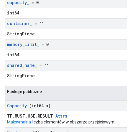
capacity
_
= 0
int64
container
_
= ""
StringPiece
memory
_
limit
_
= 0
int64
shared
_
name
_
= ""
StringPiece
Funkcje publiczne
Capacity
(int64 x)
TF_MUST_USE_RESULT
Attrs
Maksymalna
liczba elementów w obszarze przejściowym.