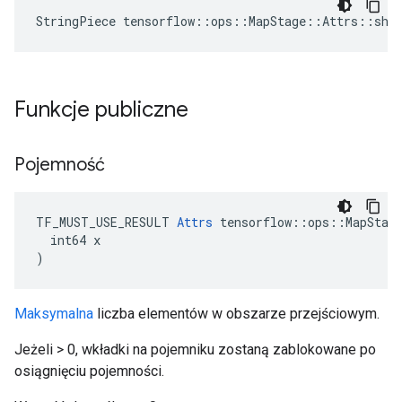
StringPiece tensorflow::ops::MapStage::Attrs::sha
Funkcje publiczne
Pojemność
TF_MUST_USE_RESULT 
Attrs
 tensorflow::ops::MapStage
  int64 x

)
Maksymalna
liczba elementów w obszarze przejściowym.
Jeżeli > 0, wkładki na pojemniku zostaną zablokowane po
osiągnięciu pojemności.