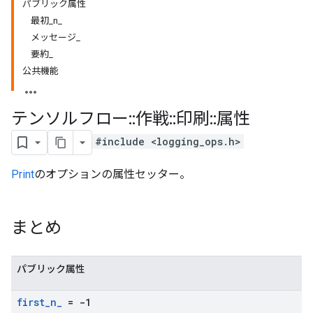
パブリック属性
最初_n_
メッセージ_
要約_
公共機能
テンソルフロー
::
作戦
::
印刷
::
属性
#include <logging_ops.h>
Print
のオプションの属性セッター。
まとめ
パブリック属性
first
_
n
_
= -1