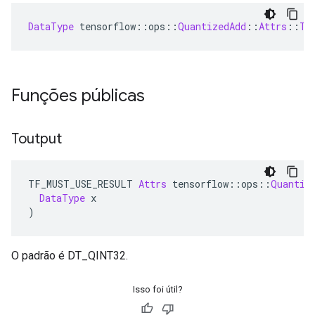
DataType
 tensorflow
::
ops
::
QuantizedAdd
::
Attrs
::
To
Funções públicas
Toutput
TF_MUST_USE_RESULT 
Attrs
 tensorflow
::
ops
::
Quantiz
DataType
 x
)
O padrão é DT_QINT32.
Isso foi útil?