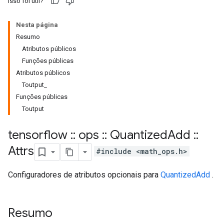
Isso foi útil?
Nesta página
Resumo
Atributos públicos
Funções públicas
Atributos públicos
Toutput_
Funções públicas
Toutput
tensorflow
::
ops
::
Quantized
Add
::
Attrs
#include <math_ops.h>
Configuradores de atributos opcionais para
QuantizedAdd
.
Resumo