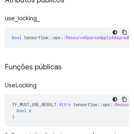
Atributos públicos
use
_
locking
_
bool
 tensorflow
::
ops
::
ResourceSparseApplyAdagradDA
Funções públicas
Use
Locking
TF_MUST_USE_RESULT 
Attrs
 tensorflow
::
ops
::
Resourc
bool
 x
)