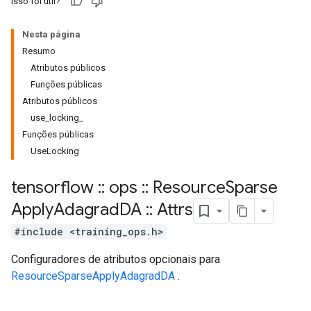
Isso foi útil?
Nesta página
Resumo
Atributos públicos
Funções públicas
Atributos públicos
use_locking_
Funções públicas
UseLocking
tensorflow
::
ops
::
Resource
Sparse
Apply
Adagrad
DA
::
Attrs
#include <training_ops.h>
Configuradores de atributos opcionais para
ResourceSparseApplyAdagradDA
.