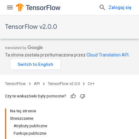
Zaloguj się
TensorFlow v2.0.0
Ta strona została przetłumaczona przez
Cloud Translation API
.
TensorFlow
API
TensorFlow v2.0.0
C++
Czy te wskazówki były pomocne?
Na tej stronie
Streszczenie
Atrybuty publiczne
Funkcje publiczne