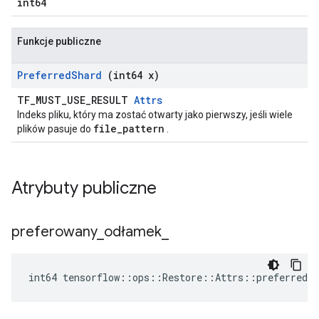
int64
Funkcje publiczne
Preferred
Shard
(int64 x)
TF_MUST_USE_RESULT
Attrs
Indeks pliku, który ma zostać otwarty jako pierwszy, jeśli wiele
file_pattern
plików pasuje do
.
Atrybuty publiczne
preferowany
_
odłamek
_
int64 tensorflow::ops::Restore::Attrs::preferred_s