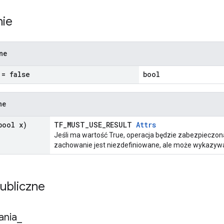
nie
zne
= false
bool
ne
ool x)
TF_MUST_USE_RESULT
Attrs
Jeśli ma wartość True, operacja będzie zabezpieczon
zachowanie jest niezdefiniowane, ale może wykazywa
ubliczne
ania
_