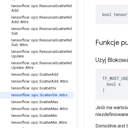
tensorflow
::
ops
::
Resource
Scatter
Nd
Add
bool tensor
tensorflow
::
ops
::
Resource
Scatter
Nd
Add
::
Attrs
tensorflow
::
ops
::
Resource
Scatter
Nd
Sub
tensorflow
::
ops
::
Resource
Scatter
Nd
Funkcje p
Sub
::
Attrs
tensorflow
::
ops
::
Resource
Scatter
Nd
Update
Użyj Blokow
tensorflow
::
ops
::
Resource
Scatter
Nd
Update
::
Attrs
tensorflow
::
ops
::
Scatter
Add
TF_MUST_US
tensorflow
::
ops
::
Scatter
Add
::
Attrs
  bool x

tensorflow
::
ops
::
Scatter
Div
)
tensorflow
::
ops
::
Scatter
Div
::
Attrs
tensorflow
::
ops
::
Scatter
Max
Jeśli ma wartoś
tensorflow
::
ops
::
Scatter
Max
::
Attrs
niezdefiniowane
tensorflow
::
ops
::
Scatter
Min
tensorflow
::
ops
::
Scatter
Min
::
Attrs
Domyślnie jest t