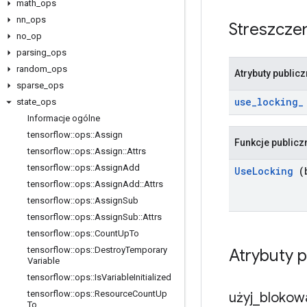
math
_
ops
nn
_
ops
Streszcze
no
_
op
parsing
_
ops
random
_
ops
Atrybuty public
sparse
_
ops
use
_
locking
_
state
_
ops
Informacje ogólne
tensorflow
::
ops
::
Assign
Funkcje publicz
tensorflow
::
ops
::
Assign
::
Attrs
tensorflow
::
ops
::
Assign
Add
Use
Locking
(b
tensorflow
::
ops
::
Assign
Add
::
Attrs
tensorflow
::
ops
::
Assign
Sub
tensorflow
::
ops
::
Assign
Sub
::
Attrs
tensorflow
::
ops
::
Count
Up
To
tensorflow
::
ops
::
Destroy
Temporary
Atrybuty p
Variable
tensorflow
::
ops
::
Is
Variable
Initialized
tensorflow
::
ops
::
Resource
Count
Up
użyj
_
blokow
To