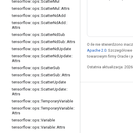
tensorflow
::
ops
::
Scatter
Mul
tensorflow
::
ops
::
Scatter
Mul
::
Attrs
tensorflow
::
ops
::
Scatter
Nd
Add
tensorflow
::
ops
::
Scatter
Nd
Add
::
Attrs
tensorflow
::
ops
::
Scatter
Nd
Sub
tensorflow
::
ops
::
Scatter
Nd
Sub
::
Attrs
O ile nie stwierdzono inacze
tensorflow
::
ops
::
Scatter
Nd
Update
Apache 2.0
. Szczegółowe 
tensorflow
::
ops
::
Scatter
Nd
Update
::
towarowym firmy Oracle i 
Attrs
Ostatnia aktualizacja: 202
tensorflow
::
ops
::
Scatter
Sub
tensorflow
::
ops
::
Scatter
Sub
::
Attrs
tensorflow
::
ops
::
Scatter
Update
tensorflow
::
ops
::
Scatter
Update
::
Pozostawaj w kontakcie
Attrs
tensorflow
::
ops
::
Temporary
Variable
Blog
tensorflow
::
ops
::
Temporary
Variable
::
Forum
Attrs
tensorflow
::
ops
::
Variable
GitHub
tensorflow
::
ops
::
Variable
::
Attrs
Twitter