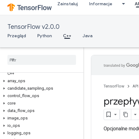
Zainstaluj
Informacje
A
TensorFlow v2.0.0
Przegląd
Python
C++
Java
C++
array
_
ops
TensorFlow
API
candidate
_
sampling
_
ops
control
_
flow
_
ops
przepły
core
data
_
flow
_
ops
image
_
ops
io
_
ops
Opcjonalne modu
logging
_
ops