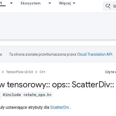
PI
Ekosystem
Więcej
Ta strona została przetłumaczona przez
Cloud Translation API
.
TensorFlow v2.0.0
C++
Czy te
w tensorowy
::
ops
::
Scatter
Div
::
#include <state_ops.h>
ły ustawiające atrybuty dla
ScatterDiv
.