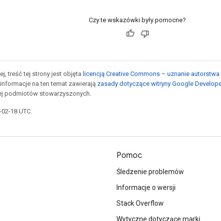
Czy te wskazówki były pomocne?
j, treść tej strony jest objęta
licencją Creative Commons – uznanie autorstwa 
informacje na ten temat zawierają
zasady dotyczące witryny Google Develop
jej podmiotów stowarzyszonych.
6-02-18 UTC.
Pomoc
Śledzenie problemów
Informacje o wersji
Stack Overflow
Wytyczne dotyczące marki