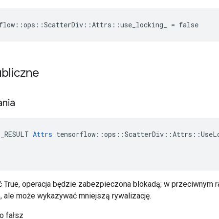
flow::ops::ScatterDiv::Attrs::use_locking_ = false
ubliczne
ania
E_RESULT 
Attrs
 tensorflow::ops::ScatterDiv::Attrs::UseLo
ć True, operacja będzie zabezpieczona blokadą; w przeciwnym r
, ale może wykazywać mniejszą rywalizację.
o fałsz