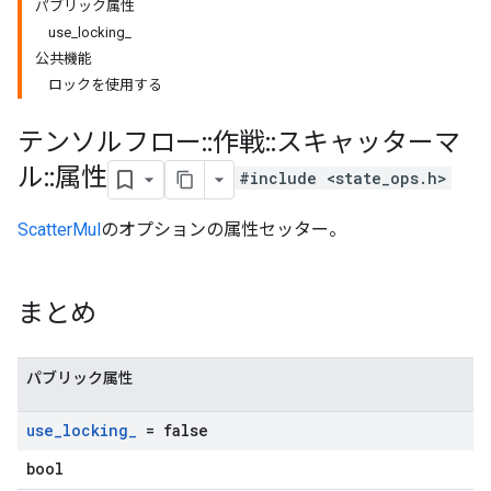
パブリック属性
use_locking_
公共機能
ロックを使用する
テンソルフロー
::
作戦
::
スキャッターマ
ル
::
属性
#include <state_ops.h>
ScatterMul
のオプションの属性セッター。
まとめ
パブリック属性
use
_
locking
_
= false
bool