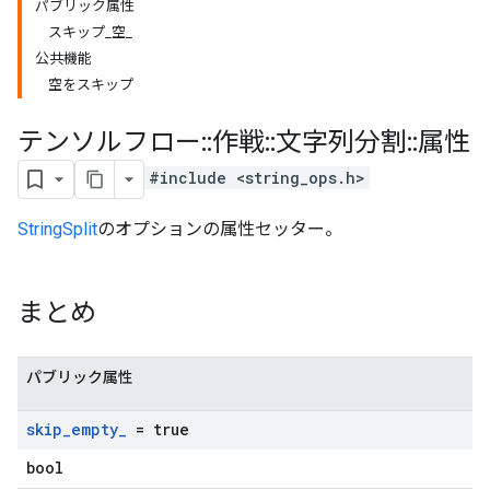
パブリック属性
スキップ_空_
公共機能
空をスキップ
テンソルフロー
::
作戦
::
文字列分割
::
属性
#include <string_ops.h>
StringSplit
のオプションの属性セッター。
まとめ
パブリック属性
skip
_
empty
_
= true
bool