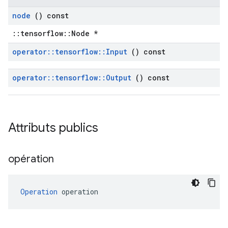
node
() const
::tensorflow::Node *
operator
::
tensorflow
::
Input
() const
operator
::
tensorflow
::
Output
() const
Attributs publics
opération
Operation
 operation