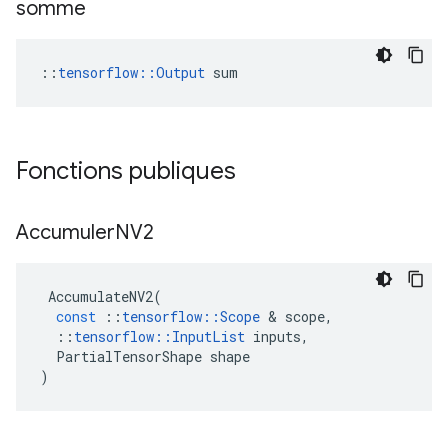
somme
::
tensorflow::Output
 sum
Fonctions publiques
Accumuler
NV2
AccumulateNV2
(
const
::
tensorflow
::
Scope
&
scope
,
::
tensorflow
::
InputList
inputs
,
PartialTensorShape
shape
)