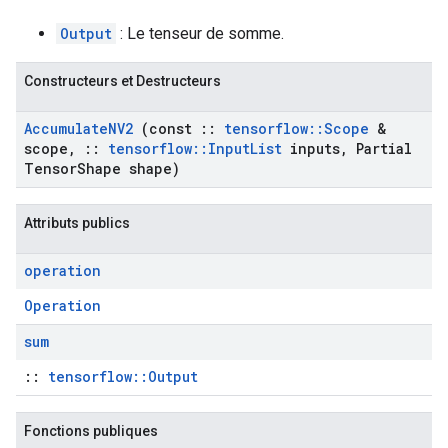
Output
: Le tenseur de somme.
Constructeurs et Destructeurs
Accumulate
NV2
(const
::
tensorflow
::
Scope
&
scope
,
::
tensorflow
::
Input
List
inputs
,
Partial
Tensor
Shape shape)
Attributs publics
operation
Operation
sum
::
tensorflow::Output
Fonctions publiques