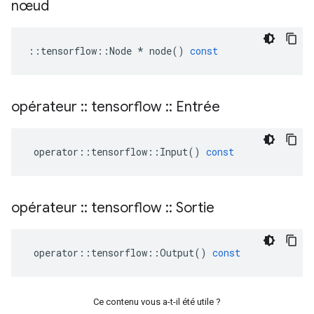
nœud
::
tensorflow
::
Node
*
node
()
const
opérateur
::
tensorflow
::
Entrée
operator
::
tensorflow
::
Input
()
const
opérateur
::
tensorflow
::
Sortie
operator
::
tensorflow
::
Output
()
const
Ce contenu vous a-t-il été utile ?