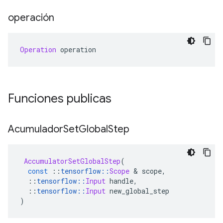
operación
Operation
 operation
Funciones publicas
Acumulador
Set
Global
Step
AccumulatorSetGlobalStep
(
const
::
tensorflow
::
Scope
&
 scope
,
::
tensorflow
::
Input
 handle
,
::
tensorflow
::
Input
 new_global_step
)