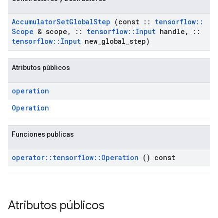
Accumulator
Set
Global
Step
(const
::
tensorflow
::
Scope
& scope
,
::
tensorflow
::
Input
handle
,
::
tensorflow
::
Input
new
_
global
_
step)
Atributos públicos
operation
Operation
Funciones publicas
operator
::
tensorflow
::
Operation
() const
Atributos públicos