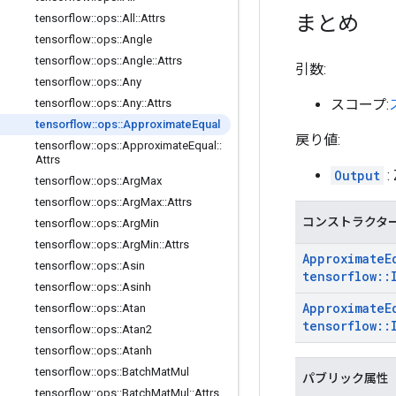
まとめ
tensorflow
::
ops
::
All
::
Attrs
tensorflow
::
ops
::
Angle
tensorflow
::
ops
::
Angle
::
Attrs
引数:
tensorflow
::
ops
::
Any
スコープ:
tensorflow
::
ops
::
Any
::
Attrs
tensorflow
::
ops
::
Approximate
Equal
戻り値:
tensorflow
::
ops
::
Approximate
Equal
::
Attrs
Output
:
tensorflow
::
ops
::
Arg
Max
tensorflow
::
ops
::
Arg
Max
::
Attrs
コンストラクタ
tensorflow
::
ops
::
Arg
Min
tensorflow
::
ops
::
Arg
Min
::
Attrs
Approximate
E
tensorflow
::
ops
::
Asin
tensorflow
::
tensorflow
::
ops
::
Asinh
Approximate
E
tensorflow
::
ops
::
Atan
tensorflow
::
tensorflow
::
ops
::
Atan2
tensorflow
::
ops
::
Atanh
tensorflow
::
ops
::
Batch
Mat
Mul
パブリック属性
tensorflow
::
ops
::
Batch
Mat
Mul
::
Attrs