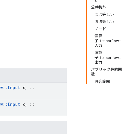
z
公共機能
ほぼ等しい
ほぼ等しい
ノード
演算
子::tensorflow::
入力
演算
子::tensorflow::
出力
パブリック静的関
数
許容範囲
ow
::
Input
x
,
::
ow
::
Input
x
,
::