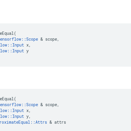
eEqual
(
ensorflow
::
Scope
&
scope
,
low
::
Input
x
,
low
::
Input
y
eEqual
(
ensorflow
::
Scope
&
scope
,
low
::
Input
x
,
low
::
Input
y
,
roximateEqual
::
Attrs
&
attrs