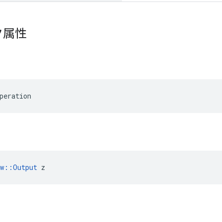
ク属性
peration
ow::Output
 z