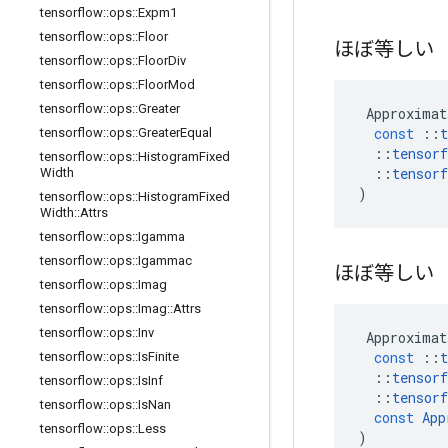
tensorflow
::
ops
::
Expm1
tensorflow
::
ops
::
Floor
ほぼ等しい
tensorflow
::
ops
::
Floor
Div
tensorflow
::
ops
::
Floor
Mod
tensorflow
::
ops
::
Greater
Approximat
const
::
t
tensorflow
::
ops
::
Greater
Equal
::
tensorf
tensorflow
::
ops
::
Histogram
Fixed
::
tensorf
Width
)
tensorflow
::
ops
::
Histogram
Fixed
Width
::
Attrs
tensorflow
::
ops
::
Igamma
tensorflow
::
ops
::
Igammac
ほぼ等しい
tensorflow
::
ops
::
Imag
tensorflow
::
ops
::
Imag
::
Attrs
tensorflow
::
ops
::
Inv
Approximat
const
::
t
tensorflow
::
ops
::
Is
Finite
::
tensorf
tensorflow
::
ops
::
Is
Inf
::
tensorf
tensorflow
::
ops
::
Is
Nan
const
App
tensorflow
::
ops
::
Less
)