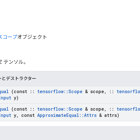
スコープ
オブジェクト
 Z テンソル。
ーとデストラクター
qual
(const
::
tensorflow
::
Scope
& scope
,
::
tensorfl
Input
y)
qual
(const
::
tensorflow
::
Scope
& scope
,
::
tensorfl
Input
y
,
const
Approximate
Equal
::
Attrs
& attrs)