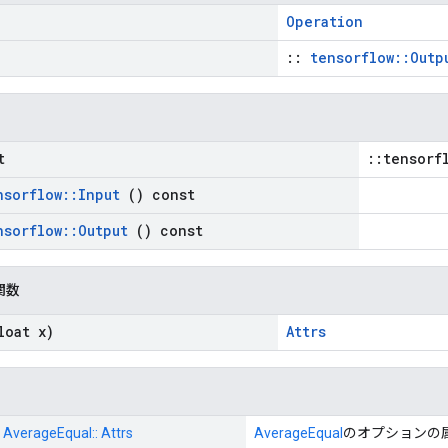
Operation
::
tensorflow::Outp
t
::tensorf
nsorflow
::
Input
() const
nsorflow
::
Output
() const
関数
oat x)
Attrs
: AverageEqual:: Attrs
AverageEqual
のオプションの