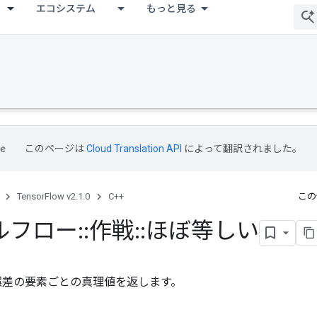
エコシステム
もっと見る
このページは
Cloud Translation API
によって翻訳されました。
TensorFlow v2.1.0
C++
この
ルフロー
::
作戦
::
ほぼ等しい
< 許容誤差の要素ごとの真理値を返します。