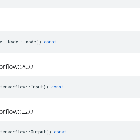
w
::
Node
*
node
()
const
orflow
::
入力
tensorflow
::
Input
()
const
orflow
::
出力
tensorflow
::
Output
()
const