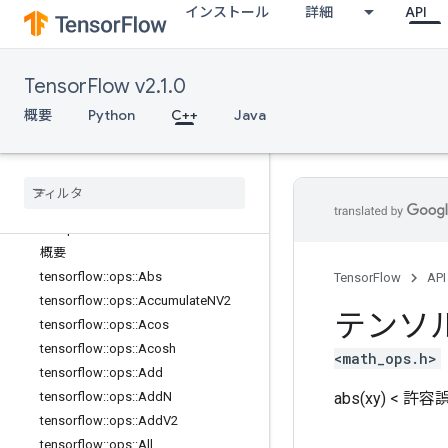
インストール
詳細
API
C++
array_ops
candidate_sampling_ops
TensorFlow v2.1.0
control_flow_ops
core
概要
Python
C++
Java
data_flow_ops
image
_
ops
io
_
ops
logging
_
ops
math
_
ops
概要
tensorflow
::
ops
::
Abs
TensorFlow
API
tensorflow
::
ops
::
Accumulate
NV2
テンソ
tensorflow
::
ops
::
Acos
tensorflow
::
ops
::
Acosh
<math_ops.h>
tensorflow
::
ops
::
Add
abs(xy) 
tensorflow
::
ops
::
Add
N
tensorflow
::
ops
::
Add
V2
tensorflow
::
ops
::
All