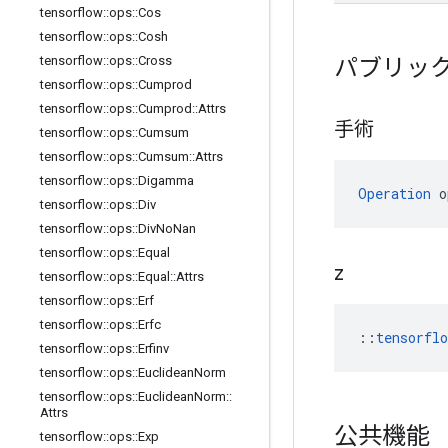
tensorflow
::
ops
::
Cos
tensorflow
::
ops
::
Cosh
パブリッ
tensorflow
::
ops
::
Cross
tensorflow
::
ops
::
Cumprod
tensorflow
::
ops
::
Cumprod
::
Attrs
手術
tensorflow
::
ops
::
Cumsum
tensorflow
::
ops
::
Cumsum
::
Attrs
tensorflow
::
ops
::
Digamma
Operation
 o
tensorflow
::
ops
::
Div
tensorflow
::
ops
::
Div
No
Nan
tensorflow
::
ops
::
Equal
z
tensorflow
::
ops
::
Equal
::
Attrs
tensorflow
::
ops
::
Erf
tensorflow
::
ops
::
Erfc
::
tensorfl
tensorflow
::
ops
::
Erfinv
tensorflow
::
ops
::
Euclidean
Norm
tensorflow
::
ops
::
Euclidean
Norm
::
Attrs
公共機能
tensorflow
::
ops
::
Exp