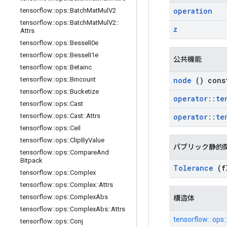
operation
tensorflow
::
ops
::
Batch
Mat
Mul
V2
tensorflow
::
ops
::
Batch
Mat
Mul
V2
::
z
Attrs
tensorflow
::
ops
::
Bessel
I0e
tensorflow
::
ops
::
Bessel
I1e
公共機能
tensorflow
::
ops
::
Betainc
node
() cons
tensorflow
::
ops
::
Bincount
tensorflow
::
ops
::
Bucketize
operator
::
te
tensorflow
::
ops
::
Cast
operator
::
te
tensorflow
::
ops
::
Cast
::
Attrs
tensorflow
::
ops
::
Ceil
tensorflow
::
ops
::
Clip
By
Value
パブリック静的
tensorflow
::
ops
::
Compare
And
Bitpack
Tolerance
(fl
tensorflow
::
ops
::
Complex
tensorflow
::
ops
::
Complex
::
Attrs
tensorflow
::
ops
::
Complex
Abs
構造体
tensorflow
::
ops
::
Complex
Abs
::
Attrs
tensorflow:: ops:
tensorflow
::
ops
::
Conj