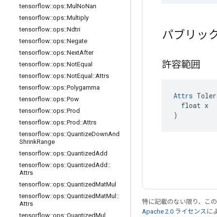
tensorflow
::
ops
::
Mul
No
Nan
tensorflow
::
ops
::
Multiply
tensorflow
::
ops
::
Ndtri
パブリッ
tensorflow
::
ops
::
Negate
tensorflow
::
ops
::
Next
After
許容範囲
tensorflow
::
ops
::
Not
Equal
tensorflow
::
ops
::
Not
Equal
::
Attrs
tensorflow
::
ops
::
Polygamma
Attrs
 Toler
tensorflow
::
ops
::
Pow
  float x

tensorflow
::
ops
::
Prod
)
tensorflow
::
ops
::
Prod
::
Attrs
tensorflow
::
ops
::
Quantize
Down
And
Shrink
Range
tensorflow
::
ops
::
Quantized
Add
tensorflow
::
ops
::
Quantized
Add
::
Attrs
tensorflow
::
ops
::
Quantized
Mat
Mul
tensorflow
::
ops
::
Quantized
Mat
Mul
::
特に記載のない限り、こ
Attrs
Apache 2.0 ライセンス
に
tensorflow
::
ops
::
Quantized
Mul