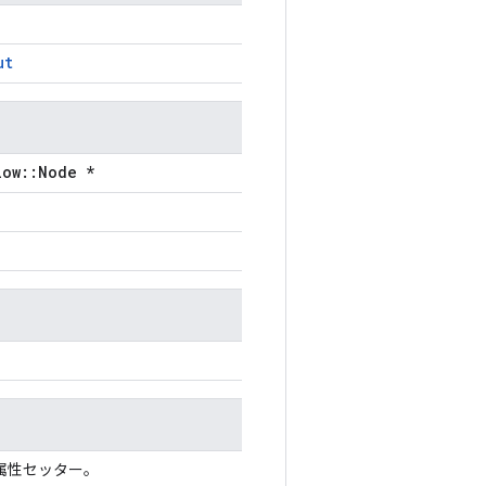
ut
low::Node *
属性セッター。