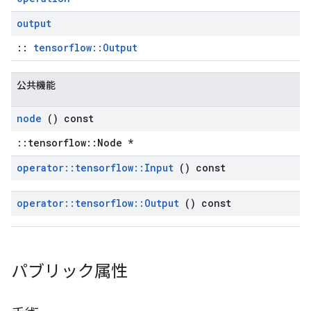
output
::
tensorflow::Output
公共機能
node
() const
::tensorflow::Node *
operator
::
tensorflow
::
Input
() const
operator
::
tensorflow
::
Output
() const
パブリック属性