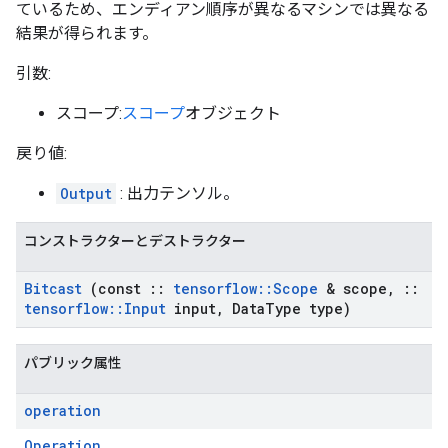
ているため、エンディアン順序が異なるマシンでは異なる
結果が得られます。
引数:
スコープ:
スコープ
オブジェクト
戻り値:
Output
: 出力テンソル。
コンストラクターとデストラクター
Bitcast
(const
::
tensorflow
::
Scope
& scope
,
::
tensorflow
::
Input
input
,
Data
Type type)
パブリック属性
operation
Operation