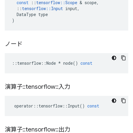
const
::
tensorflow
::
Scope
&
scope
,
::
tensorflow
::
Input
input
,
DataType
type
)
ノード
::
tensorflow
::
Node
*
node
()
const
演算子
::
tensorflow
::
入力
operator
::
tensorflow
::
Input
()
const
演算子
::
tensorflow
::
出力