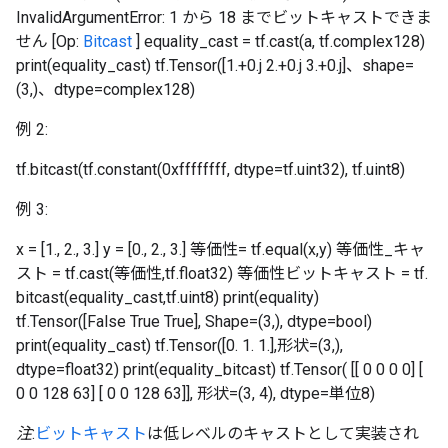
InvalidArgumentError: 1 から 18 までビットキャストできま
せん [Op:
Bitcast
] equality_cast = tf.cast(a, tf.complex128)
print(equality_cast) tf.Tensor([1.+0.j 2.+0.j 3.+0.j]、shape=
(3,)、dtype=complex128)
例 2:
tf.bitcast(tf.constant(0xffffffff, dtype=tf.uint32), tf.uint8)
例 3:
x = [1., 2., 3.] y = [0., 2., 3.] 等価性= tf.equal(x,y) 等価性_キャ
スト = tf.cast(等価性,tf.float32) 等価性ビットキャスト = tf.
bitcast(equality_cast,tf.uint8) print(equality)
tf.Tensor([False True True], Shape=(3,), dtype=bool)
print(equality_cast) tf.Tensor([0. 1. 1.],形状=(3,),
dtype=float32) print(equality_bitcast) tf.Tensor( [[ 0 0 0 0] [
0 0 128 63] [ 0 0 128 63]], 形状=(3, 4), dtype=単位8)
注
:
ビットキャスト
は低レベルのキャストとして実装され