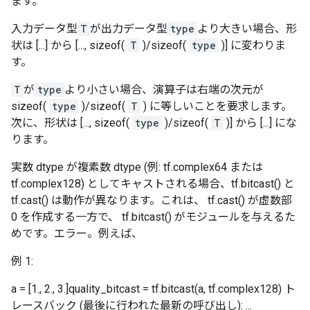
ます。
入力データ型
T
が出力データ型
type
より大きい場合、形
状は [...] から [..., sizeof(
T
)/sizeof(
type
)] に変わりま
す。
T
が
type
より小さい場合、演算子は右端の次元が
sizeof(
type
)/sizeof(
T
) に等しいことを要求します。
次に、形状は [..., sizeof(
type
)/sizeof(
T
)] から [...] にな
ります。
実数 dtype が複素数 dtype (例: tf.complex64 または
tf.complex128) としてキャストされる場合、tf.bitcast() と
tf.cast() は動作が異なります。これは、 tf.cast() が虚数部
0 を作成する一方で、 tf.bitcast() がモジュールを与えるた
めです。エラー。例えば、
例 1:
a = [1., 2., 3.]quality_bitcast = tf.bitcast(a, tf.complex128) ト
レースバック (最後に行われた最新の呼び出し): ...