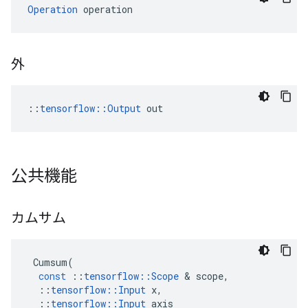
Operation
 operation
外
::
tensorflow::Output
 out
公共機能
カムサム
Cumsum
(
const
::
tensorflow
::
Scope
&
scope
,
::
tensorflow
::
Input
x
,
::
tensorflow
::
Input
axis