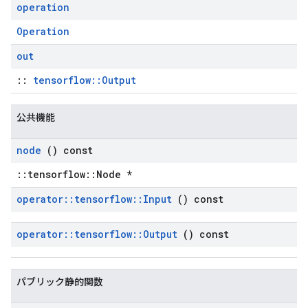
operation
Operation
out
::
tensorflow::Output
公共機能
node
() const
::tensorflow::Node *
operator
::
tensorflow
::
Input
() const
operator
::
tensorflow
::
Output
() const
パブリック静的関数