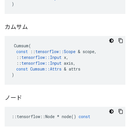
)
カムサム
Cumsum
(
const
::
tensorflow
::
Scope
&
scope
,
::
tensorflow
::
Input
x
,
::
tensorflow
::
Input
axis
,
const
Cumsum
::
Attrs
&
attrs
)
ノード
::
tensorflow
::
Node
*
node
()
const