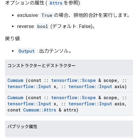
オプションの属性 (
Attrs
を参照):
exclusive:
True
の場合、排他的合計を実行します。
reverse:
bool
(デフォルト: False)。
戻り値:
Output
: 出力テンソル。
コンストラクターとデストラクター
Cumsum
(const
::
tensorflow
::
Scope
& scope
,
::
tensorflow
::
Input
x
,
::
tensorflow
::
Input
axis)
Cumsum
(const
::
tensorflow
::
Scope
& scope
,
::
tensorflow
::
Input
x
,
::
tensorflow
::
Input
axis
,
const
Cumsum
::
Attrs
& attrs)
パブリック属性