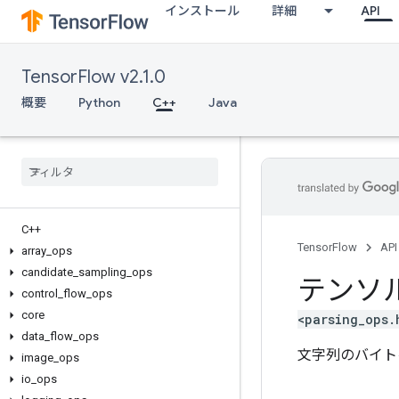
インストール
詳細
API
TensorFlow v2.1.0
概要
Python
C++
Java
C++
TensorFlow
API
array
_
ops
candidate
_
sampling
_
ops
テンソ
control
_
flow
_
ops
core
<parsing_ops.
data
_
flow
_
ops
文字列のバイト
image
_
ops
io
_
ops