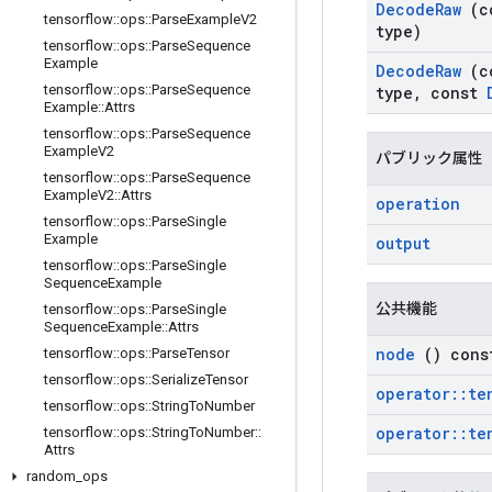
Decode
Raw
(c
tensorflow
::
ops
::
Parse
Example
V2
type)
tensorflow
::
ops
::
Parse
Sequence
Example
Decode
Raw
(c
tensorflow
::
ops
::
Parse
Sequence
type
,
const
Example
::
Attrs
tensorflow
::
ops
::
Parse
Sequence
Example
V2
パブリック属性
tensorflow
::
ops
::
Parse
Sequence
Example
V2
::
Attrs
operation
tensorflow
::
ops
::
Parse
Single
Example
output
tensorflow
::
ops
::
Parse
Single
Sequence
Example
公共機能
tensorflow
::
ops
::
Parse
Single
Sequence
Example
::
Attrs
node
() cons
tensorflow
::
ops
::
Parse
Tensor
tensorflow
::
ops
::
Serialize
Tensor
operator
::
te
tensorflow
::
ops
::
String
To
Number
operator
::
te
tensorflow
::
ops
::
String
To
Number
::
Attrs
random
_
ops