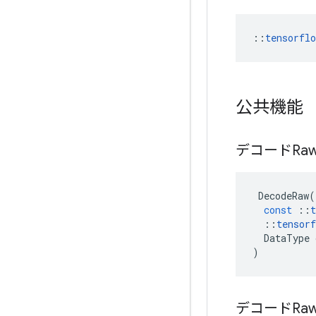
::
tensorfl
公共機能
デコードRa
DecodeRaw
(
const
::
t
::
tensorf
DataType
)
デコードRa