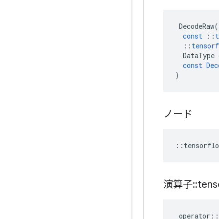
DecodeRaw
(
const
::
t
::
tensorf
DataType
const
Dec
)
ノード
::
tensorflo
演算子
::
tens
operator
::