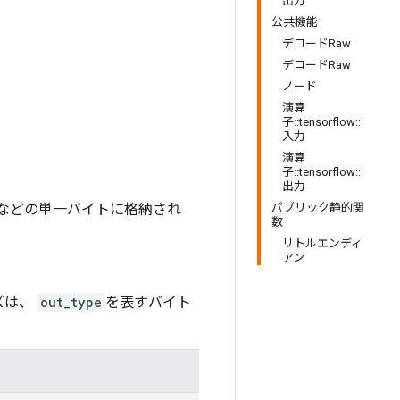
出力
公共機能
デコードRaw
デコードRaw
ノード
演算
子::tensorflow::
入力
演算
子::tensorflow::
出力
などの単一バイトに格納され
パブリック静的関
数
リトルエンディ
アン
ズは、
out_type
を表すバイト