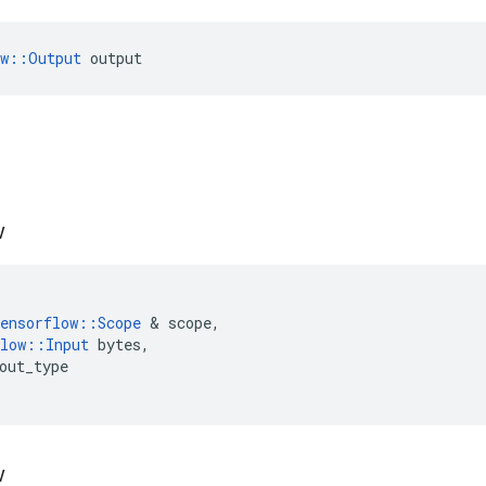
ow::Output
 output
w
ensorflow
::
Scope
&
scope
,
low
::
Input
bytes
,
out_type
w