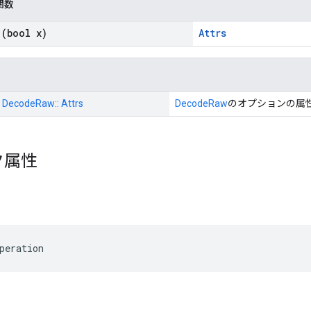
関数
(bool x)
Attrs
:: DecodeRaw:: Attrs
DecodeRaw
のオプションの属
ク属性
peration