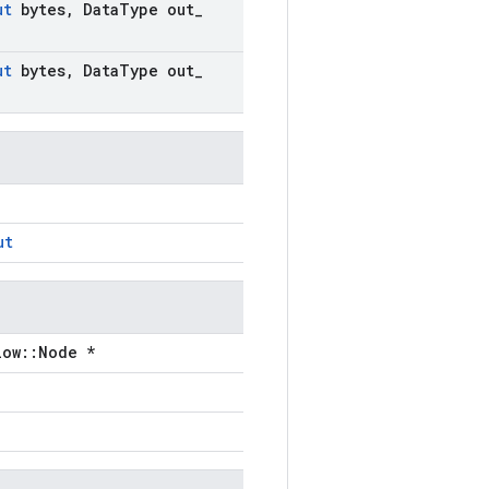
ut
bytes
,
Data
Type out
_
ut
bytes
,
Data
Type out
_
ut
low::Node *