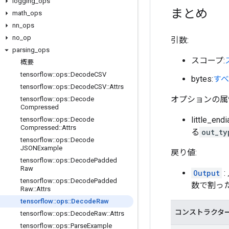
logging
_
ops
まとめ
math
_
ops
nn
_
ops
no
_
op
引数:
parsing
_
ops
スコープ:
概要
tensorflow
::
ops
::
Decode
CSV
bytes:
すべ
tensorflow
::
ops
::
Decode
CSV
::
Attrs
オプションの属性
tensorflow
::
ops
::
Decode
Compressed
little_end
tensorflow
::
ops
::
Decode
Compressed
::
Attrs
る
out_ty
tensorflow
::
ops
::
Decode
JSONExample
戻り値:
tensorflow
::
ops
::
Decode
Padded
Raw
Output
:
tensorflow
::
ops
::
Decode
Padded
数で割っ
Raw
::
Attrs
tensorflow
::
ops
::
Decode
Raw
コンストラクタ
tensorflow
::
ops
::
Decode
Raw
::
Attrs
tensorflow
::
ops
::
Parse
Example