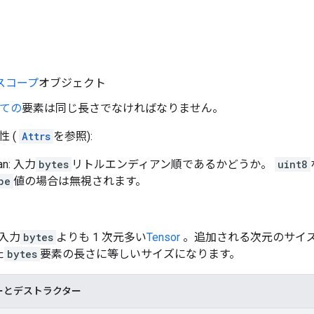
スコープ
オブジェクト
ての
要素は同じ長さでなければなりません。
 (
Attrs
を参照):
ian: 入力
bytes
リトルエンディアン順であるかどうか。
uint8
pe
値の場合は無視されます。
 入力
bytes
よりも 1 次元多い
Tensor
。追加される次元のサイ
た
bytes
要素の長さに等しいサイズになります。
ーとデストラクター