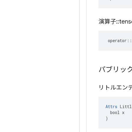
演算子
::
tens
operator
::
パブリッ
リトルエン
Attrs
 Littl
  bool x

)