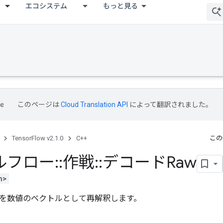
エコシステム
もっと見る
このページは
Cloud Translation API
によって翻訳されました。
TensorFlow v2.1.0
C++
この
ルフロー
::
作戦
::
デコードRaw
h>
を数値のベクトルとして再解釈します。