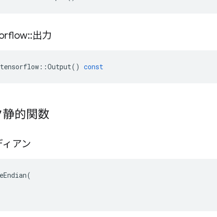
orflow
::
出力
tensorflow
::
Output
()
const
ク静的関数
ディアン
eEndian(
