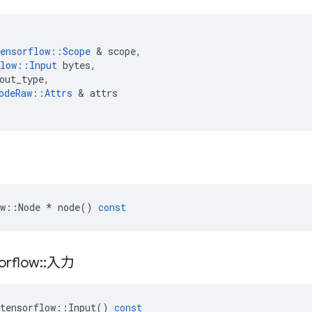
ensorflow
::
Scope
&
scope
,
low
::
Input
bytes
,
out_type
,
odeRaw
::
Attrs
&
attrs
w
::
Node
*
node
()
const
orflow
::
入力
tensorflow
::
Input
()
const