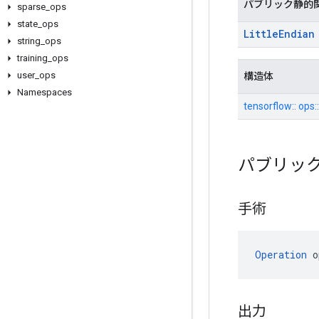
パブリック静的
sparse
_
ops
state
_
ops
Little
Endian
string
_
ops
training
_
ops
user
_
ops
構造体
Namespaces
tensorflow:: ops
パブリッ
手術
Operation
 o
出力