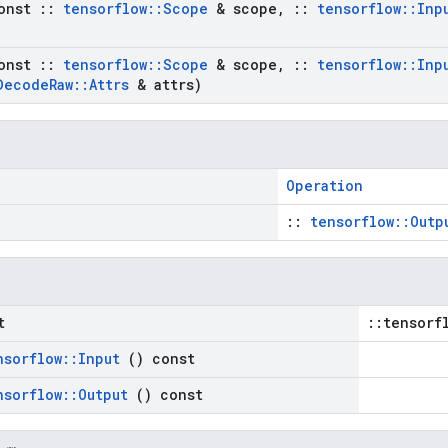
onst
::
tensorflow
::
Scope
& scope
,
::
tensorflow
::
Inp
onst
::
tensorflow
::
Scope
& scope
,
::
tensorflow
::
Inp
Decode
Raw
::
Attrs
& attrs)
Operation
::
tensorflow::Outp
t
::tensorf
nsorflow
::
Input
() const
nsorflow
::
Output
() const