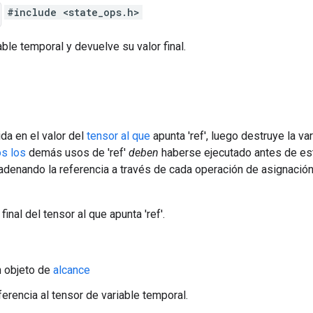
#include <state_ops.h>
able temporal y devuelve su valor final.
ida en el valor del
tensor al que
apunta 'ref', luego destruye la v
s los
demás usos de 'ref'
deben
haberse ejecutado antes de est
adenando la referencia a través de cada operación de asignació
final del tensor al que apunta 'ref'.
n objeto de
alcance
ferencia al tensor de variable temporal.