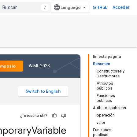
/
GitHub
Acceder
En esta página
Resumen
WiML 2023.
imposio
Constructores y
Destructores
Atributos
públicos
Funciones
publicas
Atributos públicos
operación
¿Te resultó útil?
valor
porary
Variable
Funciones
publicas