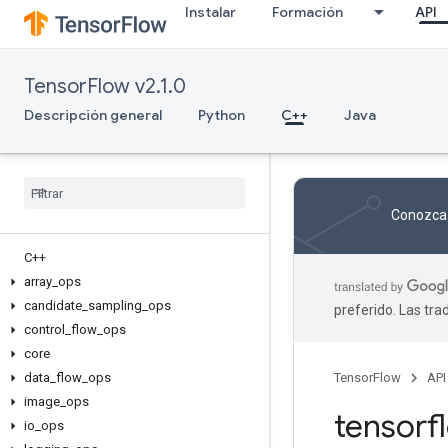
Instalar
Formación
API
TensorFlow v2.1.0
Descripción general
Python
C++
Java
Conozca 
C++
array
_
ops
candidate
_
sampling
_
ops
preferido. Las tr
control
_
flow
_
ops
core
data
_
flow
_
ops
TensorFlow
API
image
_
ops
tensor
io
_
ops