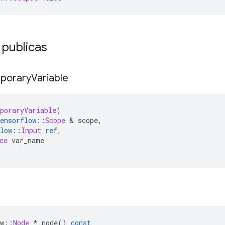
 publicas
porary
Variable
poraryVariable
(
ensorflow
::
Scope
&
 scope
,
low
::
Input
ref
,
ce
 var_name
w
::
Node
*
 node
()
const