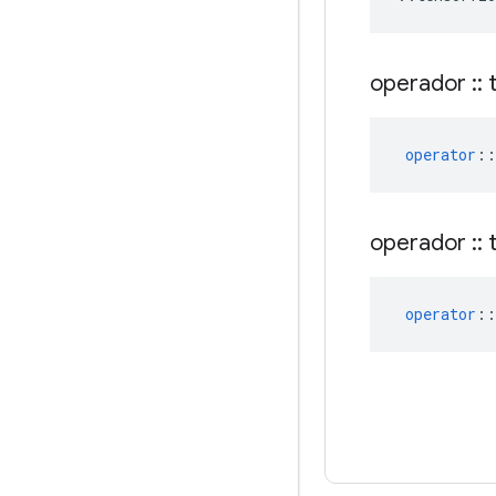
operador
::
t
operator
::
operador
::
t
operator
::