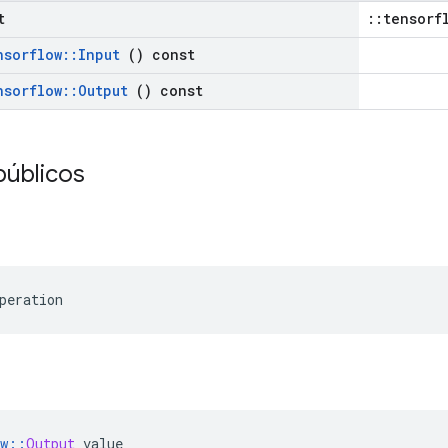
t
::tensorf
nsorflow
::
Input
() const
nsorflow
::
Output
() const
públicos
peration
w
::
Output
 value