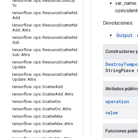
tensorflow
::
ops
::
Resource
Count
Up
var_name: 
To
coincident
tensorflow
::
ops
::
Resource
Scatter
Nd
Add
Devoluciones:
tensorflow
::
ops
::
Resource
Scatter
Nd
Add
::
Attrs
Output
: 
tensorflow
::
ops
::
Resource
Scatter
Nd
Sub
tensorflow
::
ops
::
Resource
Scatter
Nd
Constructores y
Sub
::
Attrs
tensorflow
::
ops
::
Resource
Scatter
Nd
Destroy
Tempo
Update
String
Piece 
tensorflow
::
ops
::
Resource
Scatter
Nd
Update
::
Attrs
tensorflow
::
ops
::
Scatter
Add
Atributos públi
tensorflow
::
ops
::
Scatter
Add
::
Attrs
operation
tensorflow
::
ops
::
Scatter
Div
tensorflow
::
ops
::
Scatter
Div
::
Attrs
value
tensorflow
::
ops
::
Scatter
Max
tensorflow
::
ops
::
Scatter
Max
::
Attrs
Funciones publ
tensorflow
::
ops
::
Scatter
Min