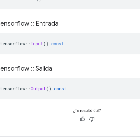
ensorflow
::
Entrada
tensorflow
::
Input
()
const
ensorflow
::
Salida
tensorflow
::
Output
()
const
¿Te resultó útil?