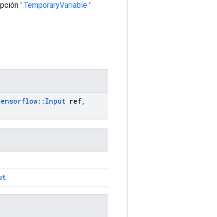
pción '
TemporaryVariable
'
tensorflow
::
Input
ref
,
ut