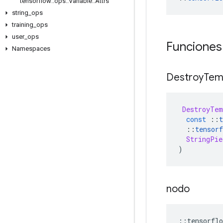
tensorflow
::
ops
::
Variable
::
Attrs
string
_
ops
training
_
ops
user
_
ops
Funciones
Namespaces
Destroy
Tem
DestroyTem
const
::
t
::
tensorf
StringPie
)
nodo
::
tensorflo