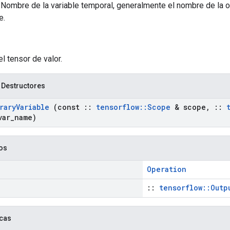
Nombre de la variable temporal, generalmente el nombre de la o
e.
el tensor de valor.
 Destructores
rary
Variable
(const
::
tensorflow
::
Scope
& scope
,
::
var
_
name)
cos
Operation
::
tensorflow::Outp
icas