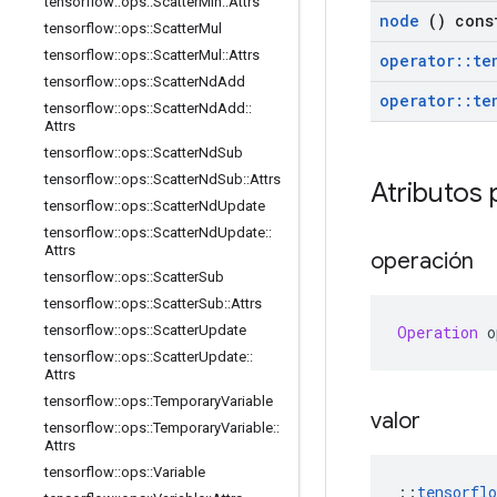
tensorflow
::
ops
::
Scatter
Min
::
Attrs
node
() cons
tensorflow
::
ops
::
Scatter
Mul
tensorflow
::
ops
::
Scatter
Mul
::
Attrs
operator
::
te
tensorflow
::
ops
::
Scatter
Nd
Add
operator
::
te
tensorflow
::
ops
::
Scatter
Nd
Add
::
Attrs
tensorflow
::
ops
::
Scatter
Nd
Sub
tensorflow
::
ops
::
Scatter
Nd
Sub
::
Attrs
Atributos 
tensorflow
::
ops
::
Scatter
Nd
Update
tensorflow
::
ops
::
Scatter
Nd
Update
::
Attrs
operación
tensorflow
::
ops
::
Scatter
Sub
tensorflow
::
ops
::
Scatter
Sub
::
Attrs
Operation
 o
tensorflow
::
ops
::
Scatter
Update
tensorflow
::
ops
::
Scatter
Update
::
Attrs
tensorflow
::
ops
::
Temporary
Variable
valor
tensorflow
::
ops
::
Temporary
Variable
::
Attrs
tensorflow
::
ops
::
Variable
::
tensorflo