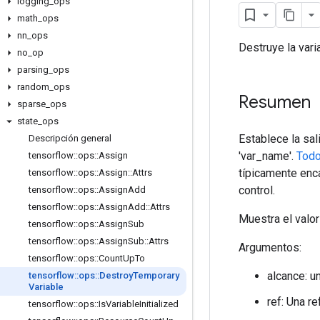
logging
_
ops
math
_
ops
nn
_
ops
Destruye la vari
no
_
op
parsing
_
ops
random
_
ops
Resumen
sparse
_
ops
state
_
ops
Establece la sal
Descripción general
'var_name'.
Todo
tensorflow
::
ops
::
Assign
típicamente enc
tensorflow
::
ops
::
Assign
::
Attrs
control.
tensorflow
::
ops
::
Assign
Add
tensorflow
::
ops
::
Assign
Add
::
Attrs
Muestra el valor 
tensorflow
::
ops
::
Assign
Sub
tensorflow
::
ops
::
Assign
Sub
::
Attrs
Argumentos:
tensorflow
::
ops
::
Count
Up
To
alcance: u
tensorflow
::
ops
::
Destroy
Temporary
Variable
ref: Una re
tensorflow
::
ops
::
Is
Variable
Initialized