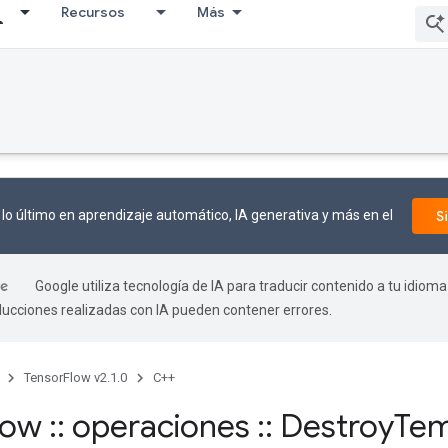
Recursos
Más
lo último en aprendizaje automático, IA generativa y más en el
S
Google utiliza tecnología de IA para traducir contenido a tu idioma
aducciones realizadas con IA pueden contener errores.
TensorFlow v2.1.0
C++
flow
::
operaciones
::
Destroy
Tem