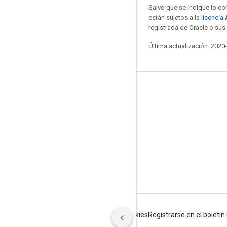
Salvo que se indique lo con
están sujetos a la
licencia
registrada de Oracle o sus 
Última actualización: 2020
Mantente conectado
Blog
Foro
GitHub
Twitter
YouTube
Condiciones
Privacidad
Manage cookies
Registrarse en el boletí