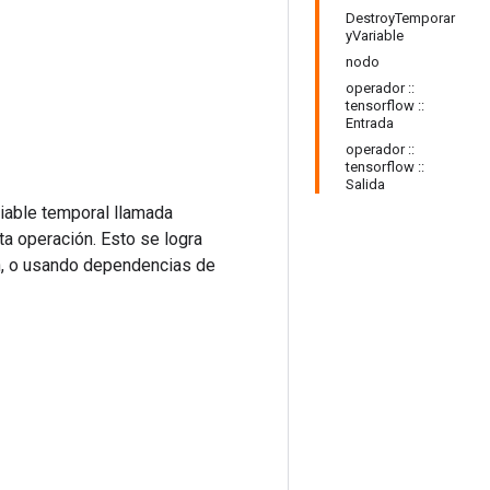
DestroyTemporar
yVariable
nodo
operador ::
tensorflow ::
Entrada
operador ::
tensorflow ::
Salida
ariable temporal llamada
a operación. Esto se logra
n, o usando dependencias de