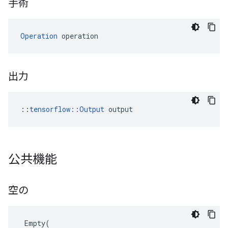
手術
Operation
 operation
出力
::
tensorflow::Output
 output
公共機能
空の
Empty
(