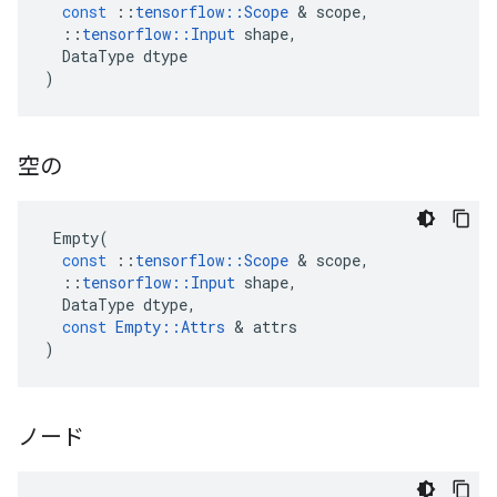
const
::
tensorflow
::
Scope
&
scope
,
::
tensorflow
::
Input
shape
,
DataType
dtype
)
空の
Empty
(
const
::
tensorflow
::
Scope
&
scope
,
::
tensorflow
::
Input
shape
,
DataType
dtype
,
const
Empty
::
Attrs
&
attrs
)
ノード