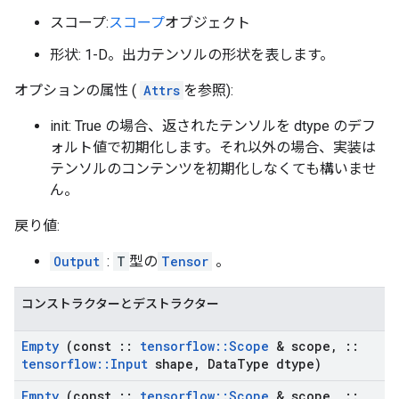
スコープ:
スコープ
オブジェクト
形状: 1-D。出力テンソルの形状を表します。
オプションの属性 (
Attrs
を参照):
init: True の場合、返されたテンソルを dtype のデフ
ォルト値で初期化します。それ以外の場合、実装は
テンソルのコンテンツを初期化しなくても構いませ
ん。
戻り値:
Output
:
T
型の
Tensor
。
コンストラクターとデストラクター
Empty
(const
::
tensorflow
::
Scope
& scope
,
::
tensorflow
::
Input
shape
,
Data
Type dtype)
Empty
(const
::
tensorflow
::
Scope
& scope
,
::