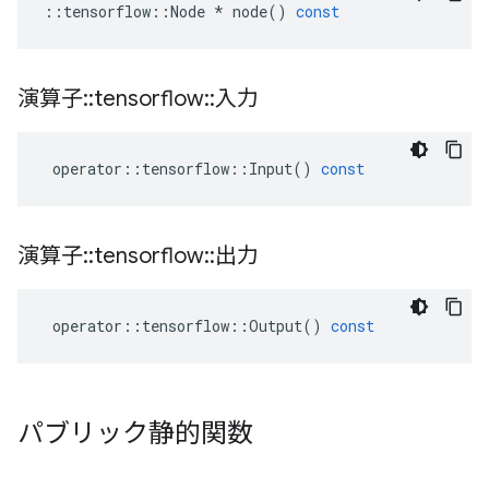
::
tensorflow
::
Node
*
node
()
const
演算子
::
tensorflow
::
入力
operator
::
tensorflow
::
Input
()
const
演算子
::
tensorflow
::
出力
operator
::
tensorflow
::
Output
()
const
パブリック静的関数