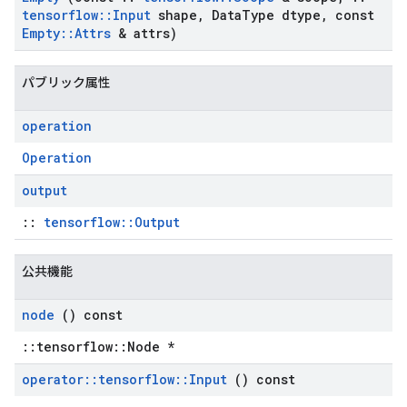
tensorflow
::
Input
shape
,
Data
Type dtype
,
const
Empty
::
Attrs
& attrs)
パブリック属性
operation
Operation
output
::
tensorflow::Output
公共機能
node
() const
::tensorflow::Node *
operator
::
tensorflow
::
Input
() const