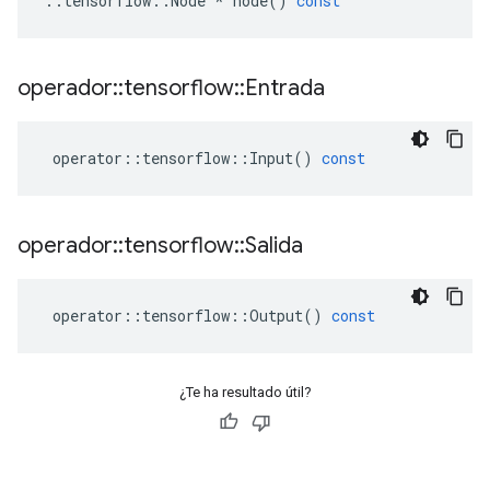
::
tensorflow
::
Node
*
node
()
const
operador
::
tensorflow
::
Entrada
operator
::
tensorflow
::
Input
()
const
operador
::
tensorflow
::
Salida
operator
::
tensorflow
::
Output
()
const
¿Te ha resultado útil?