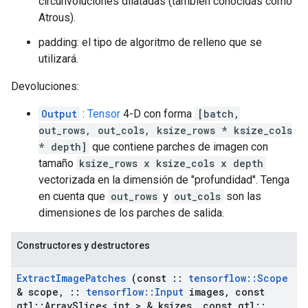
circunvoluciones dilatadas (también conocidas como
Atrous).
padding: el tipo de algoritmo de relleno que se
utilizará.
Devoluciones:
Output
:
Tensor
4-D con forma
[batch,
out_rows, out_cols, ksize_rows * ksize_cols
* depth]
que contiene parches de imagen con
tamaño
ksize_rows x ksize_cols x depth
vectorizada en la dimensión de "profundidad". Tenga
en cuenta que
out_rows
y
out_cols
son las
dimensiones de los parches de salida.
Constructores y destructores
Extract
Image
Patches
(const
::
tensorflow
::
Scope
& scope
,
::
tensorflow
::
Input
images
,
const
gtl
::
Array
Slice< int > & ksizes
,
const gtl
::