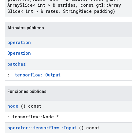
Array
Slice< int > & strides
,
const gtl
::
Array
Slice< int > & rates
,
String
Piece padding)
Atributos públicos
operation
Operation
patches
::
tensorflow::Output
Funciones públicas
node
() const
::tensorflow::Node *
operator
::
tensorflow
::
Input
() const