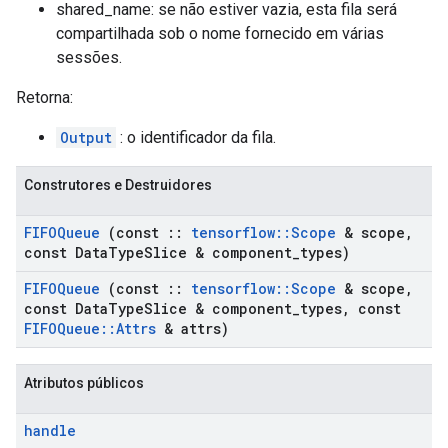
shared_name: se não estiver vazia, esta fila será
compartilhada sob o nome fornecido em várias
sessões.
Retorna:
Output
: o identificador da fila.
Construtores e Destruidores
FIFOQueue
(const
::
tensorflow
::
Scope
& scope
,
const Data
Type
Slice & component
_
types)
FIFOQueue
(const
::
tensorflow
::
Scope
& scope
,
const Data
Type
Slice & component
_
types
,
const
FIFOQueue
::
Attrs
& attrs)
Atributos públicos
handle