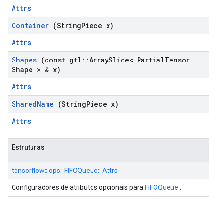
Attrs
Container
(String
Piece x)
Attrs
Shapes
(const gtl
::
Array
Slice< Partial
Tensor
Shape > & x)
Attrs
Shared
Name
(String
Piece x)
Attrs
Estruturas
tensorflow:: ops:: FIFOQueue:: Attrs
Configuradores de atributos opcionais para
FIFOQueue
.