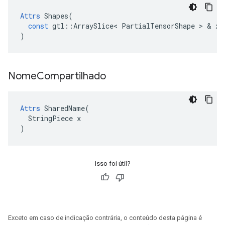
Attrs
Shapes
(
const
gtl
::
ArraySlice
<
PartialTensorShape
>
&
x
)
Nome
Compartilhado
Attrs
 SharedName(

  StringPiece x

)
Isso foi útil?
Exceto em caso de indicação contrária, o conteúdo desta página é