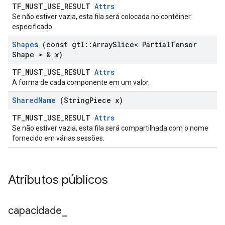
TF_MUST_USE_RESULT
Attrs
Se não estiver vazia, esta fila será colocada no contêiner
especificado.
Shapes
(const gtl
::
Array
Slice< Partial
Tensor
Shape > & x)
TF_MUST_USE_RESULT
Attrs
A forma de cada componente em um valor.
Shared
Name
(String
Piece x)
TF_MUST_USE_RESULT
Attrs
Se não estiver vazia, esta fila será compartilhada com o nome
fornecido em várias sessões.
Atributos públicos
capacidade
_