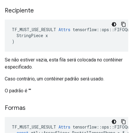
Recipiente
TF_MUST_USE_RESULT 
Attrs
 tensorflow::ops::FIFOQueu
  StringPiece x

)
Se não estiver vazia, esta fila será colocada no contêiner
especificado.
Caso contrário, um contêiner padrão será usado.
O padrão é ""
Formas
TF_MUST_USE_RESULT
Attrs
tensorflow
::
ops
::
FIFOQue
const
gtl
::
ArraySlice
<
PartialTensorShape
>
&
x