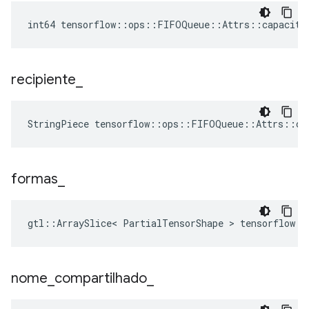
int64 tensorflow::ops::FIFOQueue::Attrs::capacity
recipiente
_
StringPiece tensorflow::ops::FIFOQueue::Attrs::co
formas
_
gtl::ArraySlice< PartialTensorShape > tensorflow:
nome
_
compartilhado
_