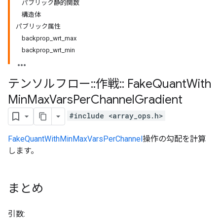
パブリック静的関数
構造体
パブリック属性
backprop_wrt_max
backprop_wrt_min
テンソルフロー
::
作戦
::
Fake
Quant
With
Min
Max
Vars
Per
Channel
Gradient
#include <array_ops.h>
FakeQuantWithMinMaxVarsPerChannel
操作の勾配を計算
します。
まとめ
引数: