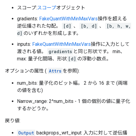
スコープ:
スコープ
オブジェクト
gradients:
FakeQuantWithMinMaxVars
操作を超える
逆伝播された勾配。
[d]
、
[b, d]
、
[b, h, w,
d]
のいずれかを形成します。
inputs:
FakeQuantWithMinMaxVars
操作に入力として
渡される値。
gradients
と同じ形状です。 min、
max: 量子化間隔、形状
[d]
の浮動小数点。
オプションの属性 (
Attrs
を参照):
num_bits: 量子化のビット幅。 2 から 16 まで (両端
の値を含む)
Narrow_range: 2^num_bits - 1 個の個別の値に量子化
するかどうか。
戻り値:
Output
backprops_wrt_input: 入力に対して逆伝播