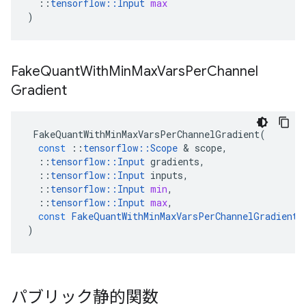
::
tensorflow
::
Input
max
)
Fake
Quant
With
Min
Max
Vars
Per
Channel
Gradient
FakeQuantWithMinMaxVarsPerChannelGradient
(
const
::
tensorflow
::
Scope
&
scope
,
::
tensorflow
::
Input
gradients
,
::
tensorflow
::
Input
inputs
,
::
tensorflow
::
Input
min
,
::
tensorflow
::
Input
max
,
const
FakeQuantWithMinMaxVarsPerChannelGradient
:
)
パブリック静的関数