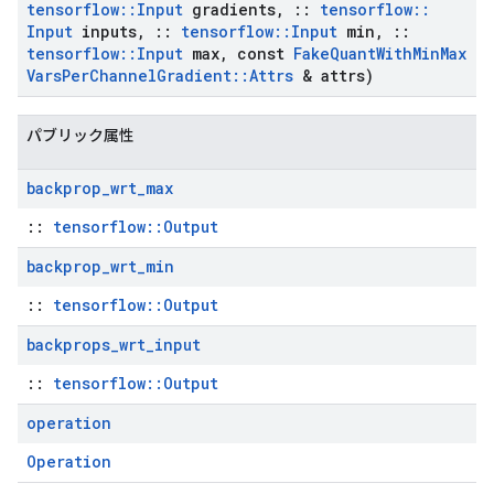
tensorflow
::
Input
gradients
,
::
tensorflow
::
Input
inputs
,
::
tensorflow
::
Input
min
,
::
tensorflow
::
Input
max
,
const
Fake
Quant
With
Min
Max
Vars
Per
Channel
Gradient
::
Attrs
& attrs)
パブリック属性
backprop
_
wrt
_
max
::
tensorflow::Output
backprop
_
wrt
_
min
::
tensorflow::Output
backprops
_
wrt
_
input
::
tensorflow::Output
operation
Operation