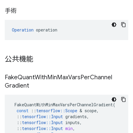
手術
Operation
 operation
公共機能
Fake
Quant
With
Min
Max
Vars
Per
Channel
Gradient
FakeQuantWithMinMaxVarsPerChannelGradient
(
const
::
tensorflow
::
Scope
&
scope
,
::
tensorflow
::
Input
gradients
,
::
tensorflow
::
Input
inputs
,
::
tensorflow
::
Input
min
,