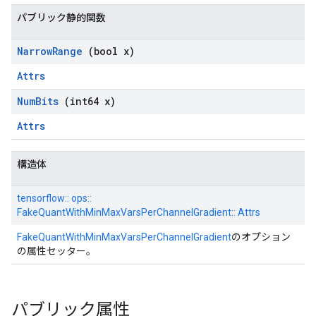
パブリック静的関数
Narrow
Range
(bool x)
Attrs
Num
Bits
(int64 x)
Attrs
構造体
tensorflow:: ops::
FakeQuantWithMinMaxVarsPerChannelGradient:: Attrs
FakeQuantWithMinMaxVarsPerChannelGradient
のオプション
の属性セッター。
パブリック属性