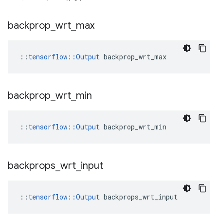
backprop
_
wrt
_
max
::
tensorflow::Output
 backprop_wrt_max
backprop
_
wrt
_
min
::
tensorflow::Output
 backprop_wrt_min
backprops
_
wrt
_
input
::
tensorflow::Output
 backprops_wrt_input