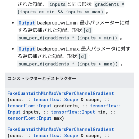
された勾配、
inputs
と同じ形状:
gradients *
(inputs >= min && inputs <= max)
。
Output
backprop_wrt_min: 最小パラメーターに対
する逆伝播された勾配、形状
[d]
:
sum_per_d(gradients * (inputs < min))
。
Output
backprop_wrt_max: 最大パラメータに対す
る逆伝播された勾配、形状
[d]
:
sum_per_d(gradients * (inputs > max))
。
コンストラクターとデストラクター
Fake
Quant
With
Min
Max
Vars
Per
Channel
Gradient
(const
::
tensorflow
::
Scope
& scope
,
::
tensorflow
::
Input
gradients
,
::
tensorflow
::
Input
inputs
,
::
tensorflow
::
Input
min
,
::
tensorflow
::
Input
max)
Fake
Quant
With
Min
Max
Vars
Per
Channel
Gradient
(const
::
tensorflow
::
Scope
& scope
,
::