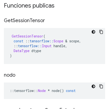
Funciones publicas
Get
Session
Tensor
GetSessionTensor
(
const
::
tensorflow
::
Scope
&
 scope
,
::
tensorflow
::
Input
 handle
,
DataType
 dtype
)
nodo
::
tensorflow
::
Node
*
 node
()
const