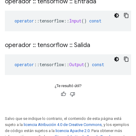
operador
::
tensorflow
::
Entrada
operator
::
tensorflow
::
Input
()
const
operador
::
tensorflow
::
Salida
operator
::
tensorflow
::
Output
()
const
¿Te resultó útil?
Salvo que se indique lo contrario, el contenido de esta página está
sujeto a la
licencia Atribución 4.0 de Creative Commons
, y los ejemplos
de código están sujetos a la
licencia Apache 2.0
. Para obtener más