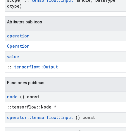
scope
,
::
tensorflow
::
Input
handle
,
Data
Type
dtype)
Atributos públicos
operation
Operation
value
::
tensorflow::Output
Funciones publicas
node
() const
::tensorflow::Node *
operator
::
tensorflow
::
Input
() const