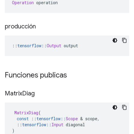
Operation
 operation
producción
::
tensorflow
::
Output
 output
Funciones publicas
Matrix
Diag
MatrixDiag
(
const
::
tensorflow
::
Scope
&
 scope
,
::
tensorflow
::
Input
 diagonal
)