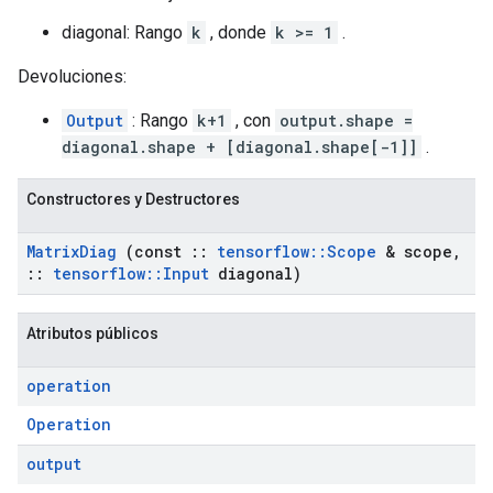
diagonal: Rango
k
, donde
k >= 1
.
Devoluciones:
Output
: Rango
k+1
, con
output.shape =
diagonal.shape + [diagonal.shape[-1]]
.
Constructores y Destructores
Matrix
Diag
(const
::
tensorflow
::
Scope
& scope
,
::
tensorflow
::
Input
diagonal)
Atributos públicos
operation
Operation
output