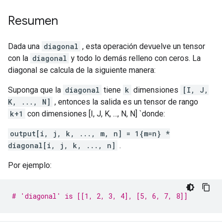
Resumen
Dada una
diagonal
, esta operación devuelve un tensor
con la
diagonal
y todo lo demás relleno con ceros. La
diagonal se calcula de la siguiente manera:
Suponga que la
diagonal
tiene
k
dimensiones
[I, J,
K, ..., N]
, entonces la salida es un tensor de rango
k+1
con dimensiones [I, J, K, ..., N, N] `donde:
output[i, j, k, ..., m, n] = 1{m=n} *
diagonal[i, j, k, ..., n]
.
Por ejemplo:
# 'diagonal' is [[1, 2, 3, 4], [5, 6, 7, 8]]