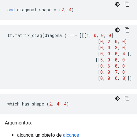
and
 diagonal
.
shape 
=
(
2
,
4
)
tf
.
matrix_diag
(
diagonal
)
==>
[[[
1
,
0
,
0
,
0
]
[
0
,
2
,
0
,
0
]
[
0
,
0
,
3
,
0
]
[
0
,
0
,
0
,
4
]],
[[
5
,
0
,
0
,
0
]
[
0
,
6
,
0
,
0
]
[
0
,
0
,
7
,
0
]
[
0
,
0
,
0
,
8
]]]
which has shape 
(
2
,
4
,
4
)
Argumentos:
alcance: un objeto de
alcance