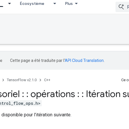
Écosystème
Plus
Cette page a été traduite par l'
API Cloud Translation
.
TensorFlow v2.1.0
C++
Ce co
soriel : : opérations : : Itération 
ntrol_flow_ops.h>
disponible pour l’itération suivante.