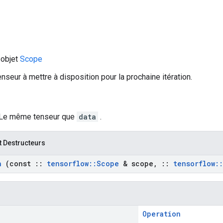
 objet
Scope
enseur à mettre à disposition pour la prochaine itération.
 Le même tenseur que
data
.
t Destructeurs
n
(const
::
tensorflow
::
Scope
& scope
,
::
tensorflow
::
Operation