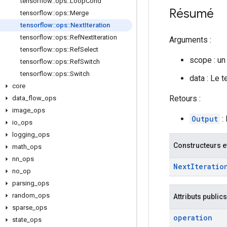
tensorflow
::
ops
::
Loop
Cond
Résumé
tensorflow
::
ops
::
Merge
tensorflow
::
ops
::
Next
Iteration
tensorflow
::
ops
::
Ref
Next
Iteration
Arguments :
tensorflow
::
ops
::
Ref
Select
scope : un
tensorflow
::
ops
::
Ref
Switch
tensorflow
::
ops
::
Switch
data : Le t
core
Retours :
data
_
flow
_
ops
image
_
ops
Output
:
io
_
ops
logging
_
ops
Constructeurs e
math
_
ops
nn
_
ops
Next
Iteratio
no
_
op
parsing
_
ops
random
_
ops
Attributs publics
sparse
_
ops
operation
state
_
ops