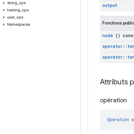
string
_
ops
output
training
_
ops
user
_
ops
Fonctions publi
Namespaces
node
() cons
operator
::
te
operator
::
te
Attributs 
opération
Operation
 o