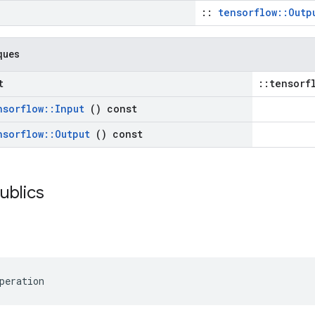
::
tensorflow::Outp
ques
t
::tensorf
nsorflow
::
Input
() const
nsorflow
::
Output
() const
publics
peration