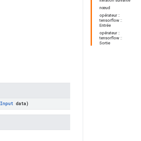
Itération suivante
nœud
opérateur ::
tensorflow ::
Entrée
opérateur ::
tensorflow ::
Sortie
Input
data)