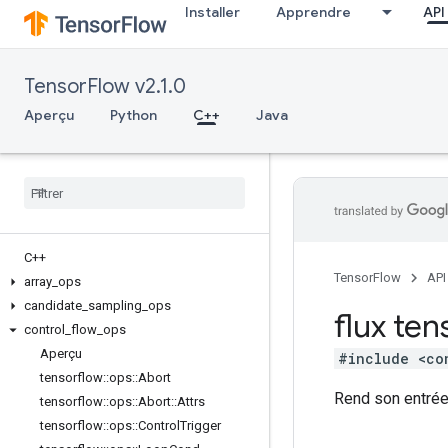
Installer
Apprendre
API
TensorFlow v2.1.0
Aperçu
Python
C++
Java
C++
TensorFlow
API
array
_
ops
candidate
_
sampling
_
ops
flux ten
control
_
flow
_
ops
Aperçu
#include <co
tensorflow
::
ops
::
Abort
Rend son entrée 
tensorflow
::
ops
::
Abort
::
Attrs
tensorflow
::
ops
::
Control
Trigger