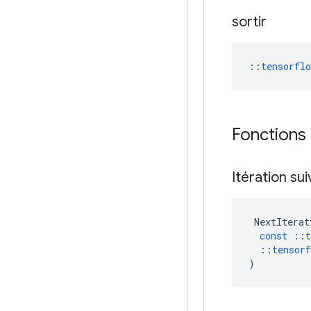
sortir
::
tensorfl
Fonctions
Itération su
NextIterat
const
::
t
::
tensorf
)