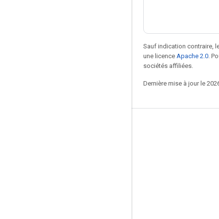
Sauf indication contraire, 
une licence
Apache 2.0
. P
sociétés affiliées.
Dernière mise à jour le 202
Rester connecté
Blog
Forum
GitHub
Twitter
YouTube