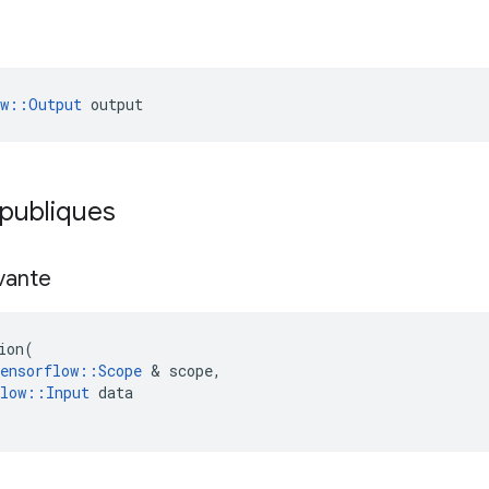
ow::Output
 output
 publiques
ivante
ion
(
ensorflow
::
Scope
&
scope
,
low
::
Input
data