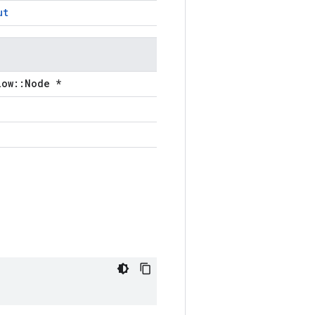
ut
low::Node *