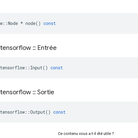
w
::
Node
*
node
()
const
tensorflow
::
Entrée
tensorflow
::
Input
()
const
tensorflow
::
Sortie
tensorflow
::
Output
()
const
Ce contenu vous a-t-il été utile ?