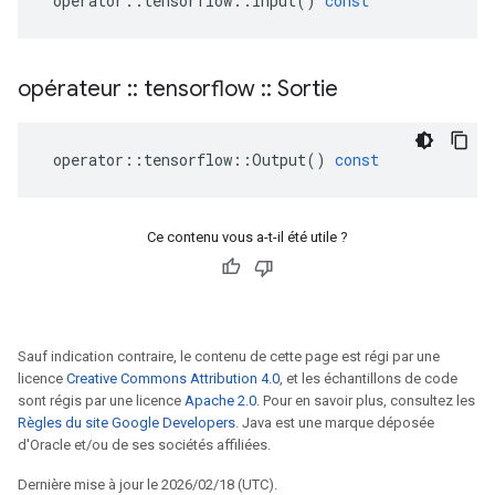
operator
::
tensorflow
::
Input
()
const
opérateur
::
tensorflow
::
Sortie
operator
::
tensorflow
::
Output
()
const
Ce contenu vous a-t-il été utile ?
Sauf indication contraire, le contenu de cette page est régi par une
licence
Creative Commons Attribution 4.0
, et les échantillons de code
sont régis par une licence
Apache 2.0
. Pour en savoir plus, consultez les
Règles du site Google Developers
. Java est une marque déposée
d'Oracle et/ou de ses sociétés affiliées.
Dernière mise à jour le 2026/02/18 (UTC).