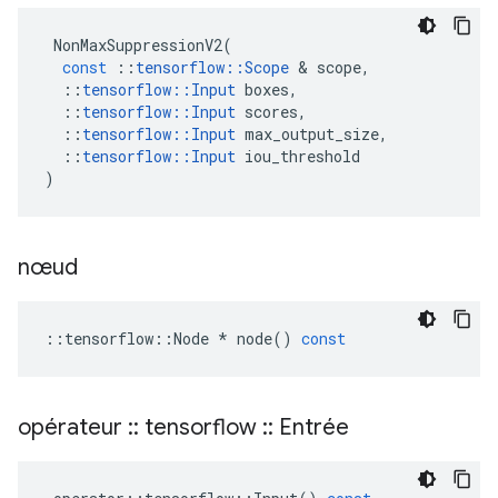
NonMaxSuppressionV2
(
const
::
tensorflow
::
Scope
&
scope
,
::
tensorflow
::
Input
boxes
,
::
tensorflow
::
Input
scores
,
::
tensorflow
::
Input
max_output_size
,
::
tensorflow
::
Input
iou_threshold
)
nœud
::
tensorflow
::
Node
*
node
()
const
opérateur
::
tensorflow
::
Entrée