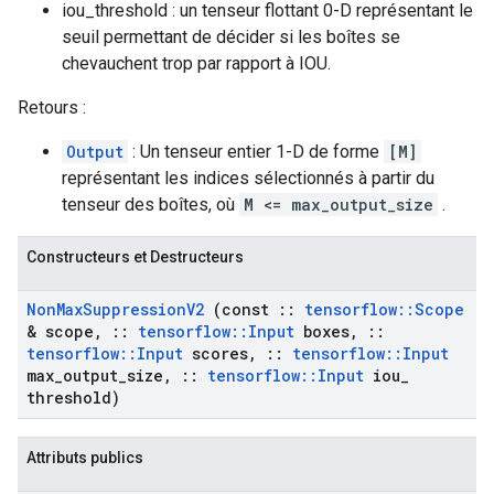
iou_threshold : un tenseur flottant 0-D représentant le
seuil permettant de décider si les boîtes se
chevauchent trop par rapport à IOU.
Retours :
Output
: Un tenseur entier 1-D de forme
[M]
représentant les indices sélectionnés à partir du
tenseur des boîtes, où
M <= max_output_size
.
Constructeurs et Destructeurs
Non
Max
Suppression
V2
(const
::
tensorflow
::
Scope
& scope
,
::
tensorflow
::
Input
boxes
,
::
tensorflow
::
Input
scores
,
::
tensorflow
::
Input
max
_
output
_
size
,
::
tensorflow
::
Input
iou
_
threshold)
Attributs publics