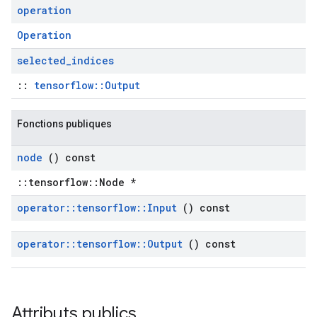
operation
Operation
selected
_
indices
::
tensorflow::Output
Fonctions publiques
node
() const
::tensorflow::Node *
operator
::
tensorflow
::
Input
() const
operator
::
tensorflow
::
Output
() const
Attributs publics