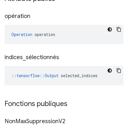
opération
Operation
 operation
indices
_
sélectionnés
::
tensorflow::Output
 selected_indices
Fonctions publiques
Non
Max
Suppression
V2