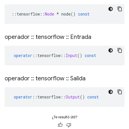
::
tensorflow
::
Node
*
 node
()
const
operador
::
tensorflow
::
Entrada
operator
::
tensorflow
::
Input
()
const
operador
::
tensorflow
::
Salida
operator
::
tensorflow
::
Output
()
const
¿Te resultó útil?