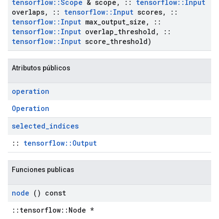
tensorflow
::
Scope
& scope
,
::
tensorflow
::
Input
overlaps
,
::
tensorflow
::
Input
scores
,
::
tensorflow
::
Input
max
_
output
_
size
,
::
tensorflow
::
Input
overlap
_
threshold
,
::
tensorflow
::
Input
score
_
threshold)
Atributos públicos
operation
Operation
selected
_
indices
::
tensorflow::Output
Funciones publicas
node
() const
::tensorflow::Node *