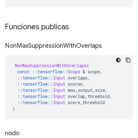
Funciones publicas
Non
Max
Suppression
With
Overlaps
NonMaxSuppressionWithOverlaps
(
const
::
tensorflow
::
Scope
&
 scope
,
::
tensorflow
::
Input
 overlaps
,
::
tensorflow
::
Input
 scores
,
::
tensorflow
::
Input
 max_output_size
,
::
tensorflow
::
Input
 overlap_threshold
,
::
tensorflow
::
Input
 score_threshold
)
nodo