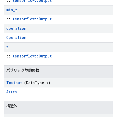
::
tensorflow::Output
min
_
z
::
tensorflow::Output
operation
Operation
z
::
tensorflow::Output
パブリック静的関数
Toutput
(Data
Type x)
Attrs
構造体