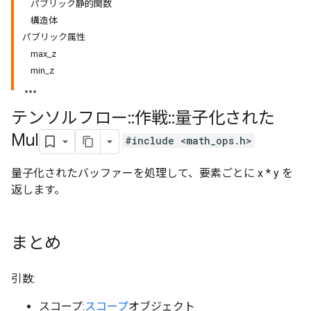
パブリック静的関数
構造体
パブリック属性
max_z
min_z
テンソルフロー
::
作戦
::
量子化された
Mul
#include <math_ops.h>
量子化されたバッファーを処理して、要素ごとに x * y を
返します。
まとめ
引数:
スコープ:
スコープ
オブジェクト