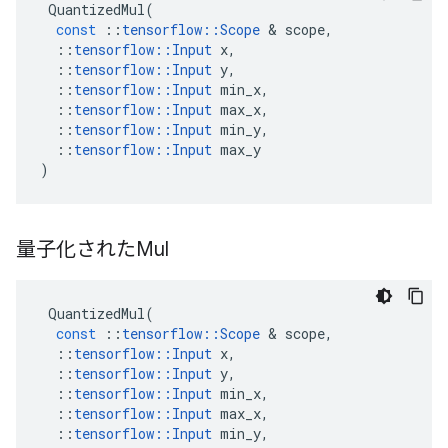
QuantizedMul
(
const
::
tensorflow
::
Scope
&
scope
,
::
tensorflow
::
Input
x
,
::
tensorflow
::
Input
y
,
::
tensorflow
::
Input
min_x
,
::
tensorflow
::
Input
max_x
,
::
tensorflow
::
Input
min_y
,
::
tensorflow
::
Input
max_y
)
量子化されたMul
QuantizedMul
(
const
::
tensorflow
::
Scope
&
scope
,
::
tensorflow
::
Input
x
,
::
tensorflow
::
Input
y
,
::
tensorflow
::
Input
min_x
,
::
tensorflow
::
Input
max_x
,
::
tensorflow
::
Input
min_y
,