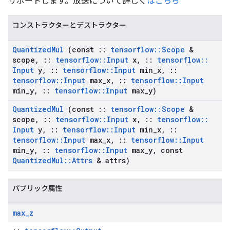
サポートします。放送について詳しく
はこちら
コンストラクターとデストラクター
Quantized
Mul
(const
::
tensorflow
::
Scope
&
scope
,
::
tensorflow
::
Input
x
,
::
tensorflow
::
Input
y
,
::
tensorflow
::
Input
min
_
x
,
::
tensorflow
::
Input
max
_
x
,
::
tensorflow
::
Input
min
_
y
,
::
tensorflow
::
Input
max
_
y)
Quantized
Mul
(const
::
tensorflow
::
Scope
&
scope
,
::
tensorflow
::
Input
x
,
::
tensorflow
::
Input
y
,
::
tensorflow
::
Input
min
_
x
,
::
tensorflow
::
Input
max
_
x
,
::
tensorflow
::
Input
min
_
y
,
::
tensorflow
::
Input
max
_
y
,
const
Quantized
Mul
::
Attrs
& attrs)
パブリック属性
max
_
z