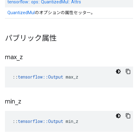
tensorflow:: ops:: QuantizedMul:: Attrs
QuantizedMul
のオプションの属性セッター。
パブリック属性
max
_
z
::
tensorflow::Output
 max_z
min
_
z
::
tensorflow::Output
 min_z