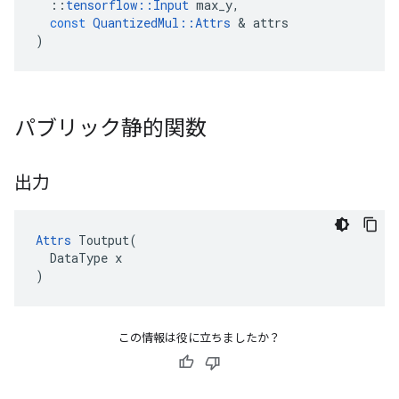
::
tensorflow
::
Input
max_y
,
const
QuantizedMul
::
Attrs
&
attrs
)
パブリック静的関数
出力
Attrs
 Toutput(

  DataType x

)
この情報は役に立ちましたか？