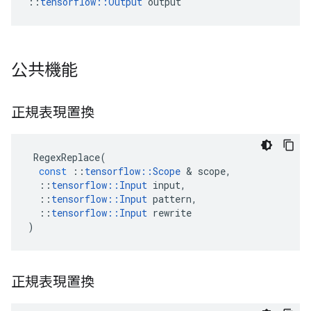
::
tensorflow::Output
 output
公共機能
正規表現置換
RegexReplace
(
const
::
tensorflow
::
Scope
&
scope
,
::
tensorflow
::
Input
input
,
::
tensorflow
::
Input
pattern
,
::
tensorflow
::
Input
rewrite
)
正規表現置換