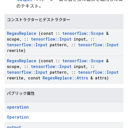
のテキスト。
コンストラクターとデストラクター
Regex
Replace
(const
::
tensorflow
::
Scope
&
scope
,
::
tensorflow
::
Input
input
,
::
tensorflow
::
Input
pattern
,
::
tensorflow
::
Input
rewrite)
Regex
Replace
(const
::
tensorflow
::
Scope
&
scope
,
::
tensorflow
::
Input
input
,
::
tensorflow
::
Input
pattern
,
::
tensorflow
::
Input
rewrite
,
const
Regex
Replace
::
Attrs
& attrs)
パブリック属性
operation
Operation
output