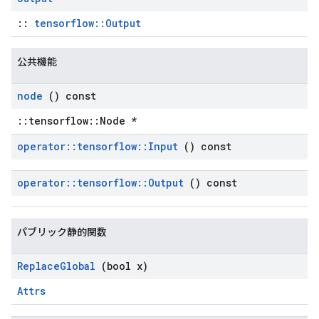
::
tensorflow::Output
公共機能
node
() const
::tensorflow::Node *
operator
::
tensorflow
::
Input
() const
operator
::
tensorflow
::
Output
() const
パブリック静的関数
Replace
Global
(bool x)
Attrs