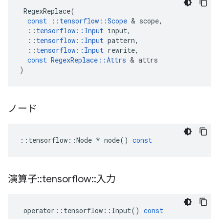
RegexReplace
(
const
::
tensorflow
::
Scope
&
scope
,
::
tensorflow
::
Input
input
,
::
tensorflow
::
Input
pattern
,
::
tensorflow
::
Input
rewrite
,
const
RegexReplace
::
Attrs
&
attrs
)
ノード
::
tensorflow
::
Node
*
node
()
const
演算子
::
tensorflow
::
入力
operator
::
tensorflow
::
Input
()
const