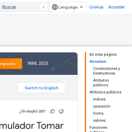
/
GitHub
Acceder
En esta página
Resumen
WiML 2023.
imposio
Constructores y
Destructores
Atributos
públicos
Atributos públicos
índices
operación
¿Te resultó útil?
forma
valores
mulador Tomar
Funciones