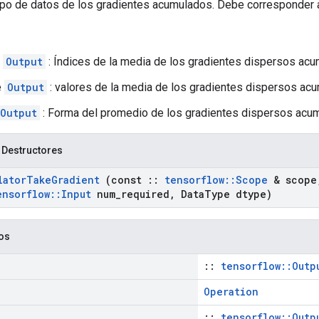
tipo de datos de los gradientes acumulados. Debe corresponder a
e
Output
: Índices de la media de los gradientes dispersos ac
e
Output
: valores de la media de los gradientes dispersos ac
Output
: Forma del promedio de los gradientes dispersos acu
 Destructores
lator
Take
Gradient
(const
::
tensorflow
::
Scope
& scope
ensorflow
::
Input
num
_
required
,
Data
Type dtype)
cos
::
tensorflow::Outp
Operation
::
tensorflow::Outp