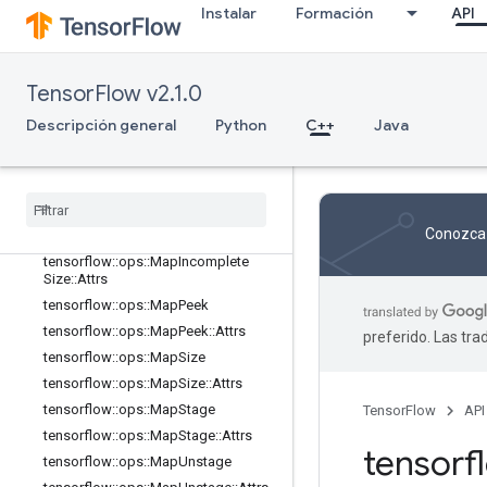
Instalar
Formación
API
tensorflow::ops::FIFOQueue
tensorflow::ops::FIFOQueue::Attrs
tensorflow::ops::GetSessionHandle
TensorFlow v2.1.0
tensorflow::ops::GetSessionHandle
V2
Descripción general
Python
C++
Java
tensorflow::ops::GetSessionTensor
tensorflow
::
ops
::
Map
Clear
tensorflow
::
ops
::
Map
Clear
::
Attrs
tensorflow
::
ops
::
Map
Incomplete
Conozca 
Size
tensorflow
::
ops
::
Map
Incomplete
Size
::
Attrs
tensorflow
::
ops
::
Map
Peek
tensorflow
::
ops
::
Map
Peek
::
Attrs
preferido. Las tr
tensorflow
::
ops
::
Map
Size
tensorflow
::
ops
::
Map
Size
::
Attrs
tensorflow
::
ops
::
Map
Stage
TensorFlow
API
tensorflow
::
ops
::
Map
Stage
::
Attrs
tensor
tensorflow
::
ops
::
Map
Unstage