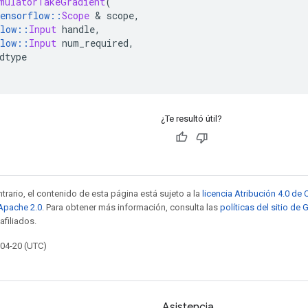
mulatorTakeGradient
(
ensorflow
::
Scope
&
 scope
,
low
::
Input
 handle
,
low
::
Input
 num_required
,
dtype
¿Te resultó útil?
trario, el contenido de esta página está sujeto a la
licencia Atribución 4.0 d
 Apache 2.0
. Para obtener más información, consulta las
políticas del sitio de
afiliados.
-04-20 (UTC)
Asistencia