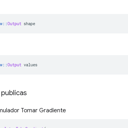
w
::
Output
 shape
w
::
Output
 values
 publicas
mulador Tomar Gradiente