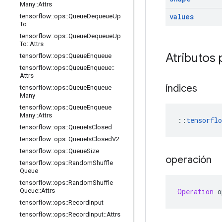
Many
::
Attrs
values
tensorflow
::
ops
::
Queue
Dequeue
Up
To
tensorflow
::
ops
::
Queue
Dequeue
Up
To
::
Attrs
Atributos 
tensorflow
::
ops
::
Queue
Enqueue
tensorflow
::
ops
::
Queue
Enqueue
::
Attrs
índices
tensorflow
::
ops
::
Queue
Enqueue
Many
tensorflow
::
ops
::
Queue
Enqueue
Many
::
Attrs
::
tensorflo
tensorflow
::
ops
::
Queue
Is
Closed
tensorflow
::
ops
::
Queue
Is
Closed
V2
tensorflow
::
ops
::
Queue
Size
operación
tensorflow
::
ops
::
Random
Shuffle
Queue
tensorflow
::
ops
::
Random
Shuffle
Operation
 o
Queue
::
Attrs
tensorflow
::
ops
::
Record
Input
tensorflow
::
ops
::
Record
Input
::
Attrs