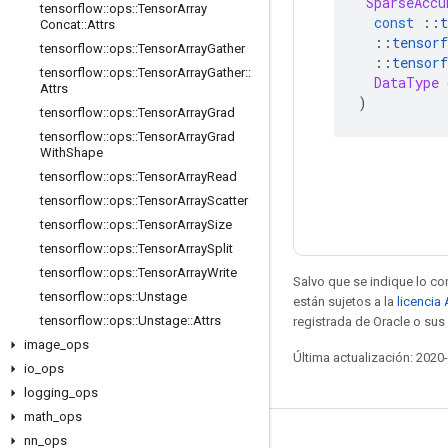
SparseAccu
tensorflow
::
ops
::
Tensor
Array
const
::
t
Concat
::
Attrs
::
tensorf
tensorflow
::
ops
::
Tensor
Array
Gather
::
tensorf
tensorflow
::
ops
::
Tensor
Array
Gather
::
DataType
 
Attrs
)
tensorflow
::
ops
::
Tensor
Array
Grad
tensorflow
::
ops
::
Tensor
Array
Grad
With
Shape
tensorflow
::
ops
::
Tensor
Array
Read
tensorflow
::
ops
::
Tensor
Array
Scatter
tensorflow
::
ops
::
Tensor
Array
Size
tensorflow
::
ops
::
Tensor
Array
Split
tensorflow
::
ops
::
Tensor
Array
Write
Salvo que se indique lo con
tensorflow
::
ops
::
Unstage
están sujetos a la
licencia
tensorflow
::
ops
::
Unstage
::
Attrs
registrada de Oracle o sus 
image
_
ops
Última actualización: 2020
io
_
ops
logging
_
ops
math
_
ops
nn
_
ops
Mantente conectado