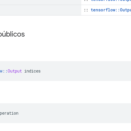
::
tensorflow::Outp
públicos
w
::
Output
 indices
peration