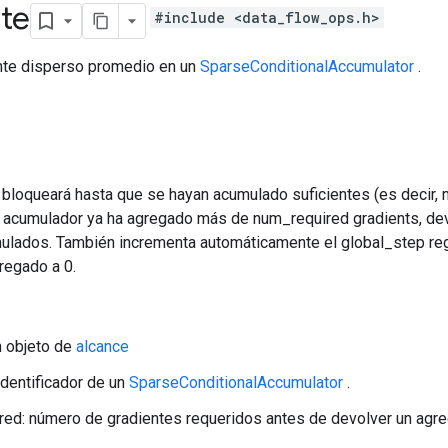
te
#include <data_flow_ops.h>
ente disperso promedio en un
SparseConditionalAccumulator
.
 bloqueará hasta que se hayan acumulado suficientes (es decir,
el acumulador ya ha agregado más de num_required gradients, de
ulados. También incrementa automáticamente el global_step reg
regado a 0.
n objeto de
alcance
 identificador de un
SparseConditionalAccumulator
.
ed: número de gradientes requeridos antes de devolver un agr