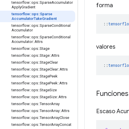
tensorflow
::
ops
::
Sparse
Accumulator
forma
Apply
Gradient
tensorflow
::
ops
::
Sparse
Accumulator
Take
Gradient
::
tensorflo
tensorflow
::
ops
::
Sparse
Conditional
Accumulator
tensorflow
::
ops
::
Sparse
Conditional
Accumulator
::
Attrs
valores
tensorflow
::
ops
::
Stage
tensorflow
::
ops
::
Stage
::
Attrs
tensorflow
::
ops
::
Stage
Clear
::
tensorflo
tensorflow
::
ops
::
Stage
Clear
::
Attrs
tensorflow
::
ops
::
Stage
Peek
tensorflow
::
ops
::
Stage
Peek
::
Attrs
tensorflow
::
ops
::
Stage
Size
Funciones
tensorflow
::
ops
::
Stage
Size
::
Attrs
tensorflow
::
ops
::
Tensor
Array
Escaso Acu
tensorflow
::
ops
::
Tensor
Array
::
Attrs
tensorflow
::
ops
::
Tensor
Array
Close
tensorflow
::
ops
::
Tensor
Array
Concat