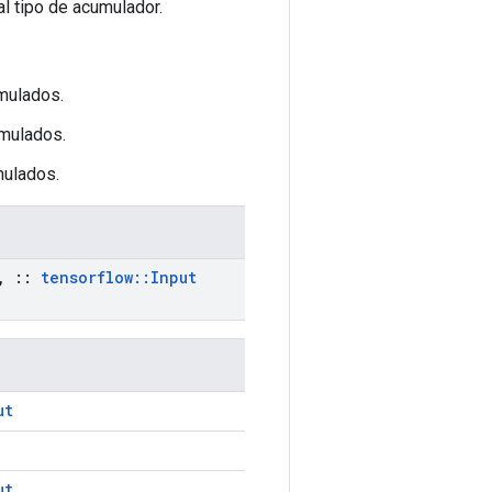
l tipo de acumulador.
umulados.
umulados.
mulados.
,
::
tensorflow
::
Input
ut
ut