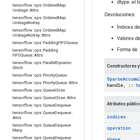
dtype: el 
tensorflow
::
ops
::
Ordered
Map
Unstage
::
Attrs
Devoluciones:
tensorflow
::
ops
::
Ordered
Map
Unstage
No
Key
Índices d
tensorflow
::
ops
::
Ordered
Map
Unstage
No
Key
::
Attrs
Valores d
tensorflow
::
ops
::
Padding
FIFOQueue
Forma de
tensorflow
::
ops
::
Padding
FIFOQueue
::
Attrs
tensorflow
::
ops
::
Parallel
Dynamic
Constructores y
Stitch
tensorflow
::
ops
::
Priority
Queue
Sparse
Accumu
tensorflow
::
ops
::
Priority
Queue
::
Attrs
handle
,
::
t
tensorflow
::
ops
::
Queue
Close
tensorflow
::
ops
::
Queue
Close
::
Attrs
Atributos públi
tensorflow
::
ops
::
Queue
Dequeue
tensorflow
::
ops
::
Queue
Dequeue
::
indices
Attrs
tensorflow
::
ops
::
Queue
Dequeue
operation
Many
tensorflow
::
ops
::
Queue
Dequeue
shape