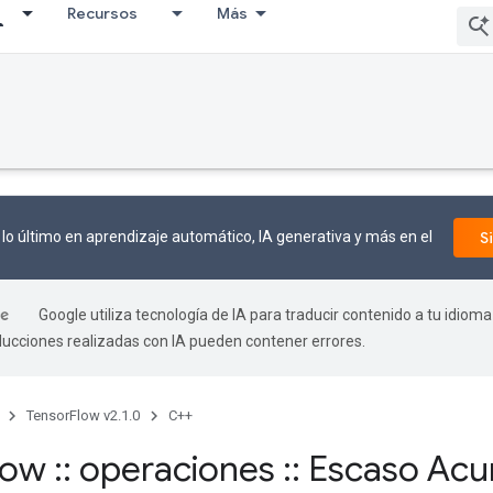
Recursos
Más
lo último en aprendizaje automático, IA generativa y más en el
S
Google utiliza tecnología de IA para traducir contenido a tu idioma
aducciones realizadas con IA pueden contener errores.
TensorFlow v2.1.0
C++
flow
::
operaciones
::
Escaso Acu