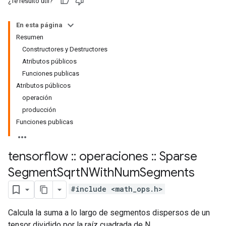
¿Te resultó útil?
En esta página
Resumen
Constructores y Destructores
Atributos públicos
Funciones publicas
Atributos públicos
operación
producción
Funciones publicas
tensorflow
::
operaciones
::
Sparse
Segment
Sqrt
NWith
Num
Segments
#include <math_ops.h>
Calcula la suma a lo largo de segmentos dispersos de un
tensor dividido por la raíz cuadrada de N.