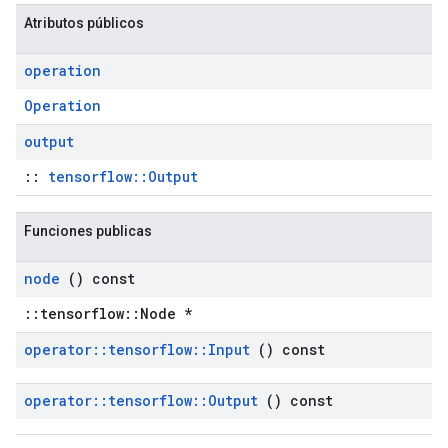
Atributos públicos
operation
Operation
output
::
tensorflow::Output
Funciones publicas
node
() const
::tensorflow::Node *
operator
::
tensorflow
::
Input
() const
operator
::
tensorflow
::
Output
() const