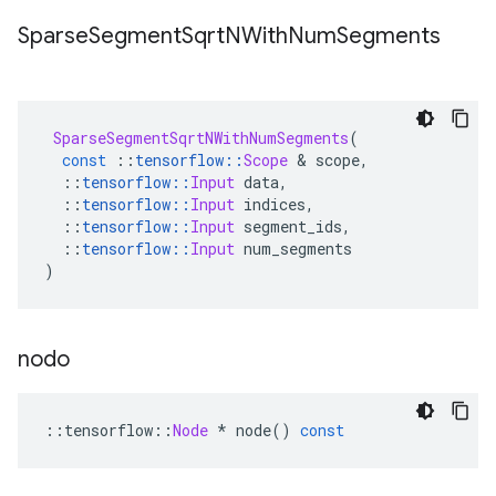
Sparse
Segment
Sqrt
NWith
Num
Segments
SparseSegmentSqrtNWithNumSegments
(
const
::
tensorflow
::
Scope
&
 scope
,
::
tensorflow
::
Input
 data
,
::
tensorflow
::
Input
 indices
,
::
tensorflow
::
Input
 segment_ids
,
::
tensorflow
::
Input
 num_segments
)
nodo
::
tensorflow
::
Node
*
 node
()
const