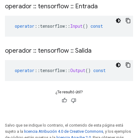
operador
::
tensorflow
::
Entrada
operator
::
tensorflow
::
Input
()
const
operador
::
tensorflow
::
Salida
operator
::
tensorflow
::
Output
()
const
¿Te resultó útil?
Salvo que se indique lo contrario, el contenido de esta página está
sujeto a la
licencia Atribución 4.0 de Creative Commons
, y los ejemplos
de código están sujetos a la
licencia Apache 2.0
. Para obtener más