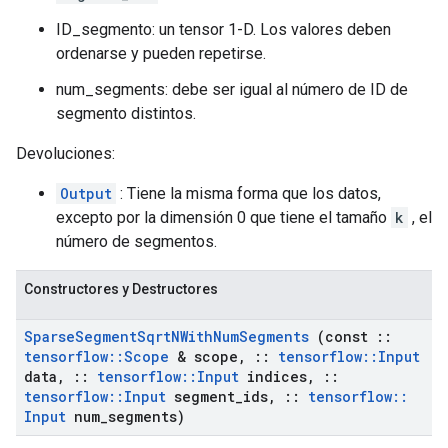
ID_segmento: un tensor 1-D. Los valores deben
ordenarse y pueden repetirse.
num_segments: debe ser igual al número de ID de
segmento distintos.
Devoluciones:
Output
: Tiene la misma forma que los datos,
excepto por la dimensión 0 que tiene el tamaño
k
, el
número de segmentos.
Constructores y Destructores
Sparse
Segment
Sqrt
NWith
Num
Segments
(const
::
tensorflow
::
Scope
& scope
,
::
tensorflow
::
Input
data
,
::
tensorflow
::
Input
indices
,
::
tensorflow
::
Input
segment
_
ids
,
::
tensorflow
::
Input
num
_
segments)