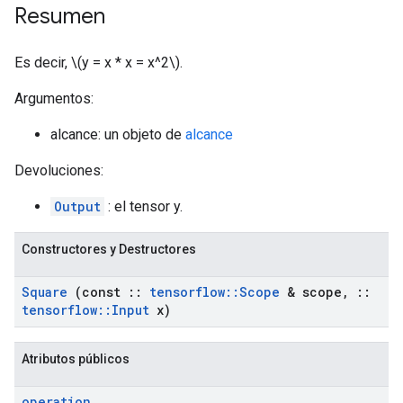
Resumen
Es decir, \(y = x * x = x^2\).
Argumentos:
alcance: un objeto de
alcance
Devoluciones:
Output
: el tensor y.
Constructores y Destructores
Square
(const
::
tensorflow
::
Scope
& scope
,
::
tensorflow
::
Input
x)
Atributos públicos
operation