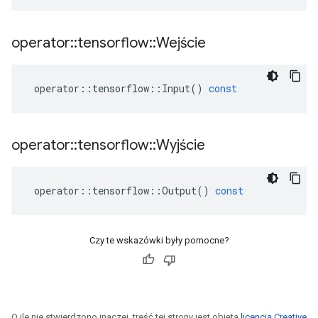
operator
::
tensorflow
::
Wejście
operator
::
tensorflow
::
Input
()
const
operator
::
tensorflow
::
Wyjście
operator
::
tensorflow
::
Output
()
const
Czy te wskazówki były pomocne?
O ile nie stwierdzono inaczej, treść tej strony jest objęta
licencją Creative