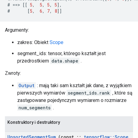
#
==>
[[
5
,
5
,
5
,
5
],
#
[
5
,
6
,
7
,
8
]]
Argumenty:
zakres: Obiekt
Scope
segment_ids: tensor, którego kształt jest
przedrostkiem
data.shape
.
Zwroty:
Output
: mają taki sam kształt jak dane, z wyjątkiem
pierwszych wymiarów
segment_ids.rank
, które są
zastępowane pojedynczym wymiarem o rozmiarze
num_segments
.
Konstruktory i destruktory
Unsorted
Segment
Sum
(const
::
tensorflow
::
Scope