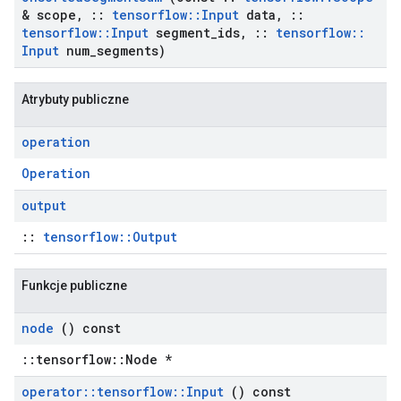
& scope
,
::
tensorflow
::
Input
data
,
::
tensorflow
::
Input
segment
_
ids
,
::
tensorflow
::
Input
num
_
segments)
Atrybuty publiczne
operation
Operation
output
::
tensorflow::Output
Funkcje publiczne
node
() const
::tensorflow::Node *
operator
::
tensorflow
::
Input
() const