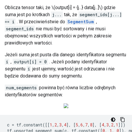
Oblicza tensor taki, że \(output[i] = {j...} data[j...]\) gdzie
suma jest po krotkach
j...
tak, że
segment_ids[j...]
== i
. W przeciwieństwie do
SegmentSum
,
segment_ids
nie musi być sortowany i nie musi
obejmować wszystkich wartości w pełnym zakresie
prawidłowych wartości.
Jeżeli suma jest pusta dla danego identyfikatora segmentu
i
,
output[i] = 0
. Jeżeli podany identyfikator
segmentu
i
jest ujemny, wartość jest odrzucana i nie
będzie dodawana do sumy segmentu.
num_segments
powinna być równa liczbie odrębnych
identyfikatorów segmentów.
c
=
tf
.
constant
([[
1
,
2
,
3
,
4
],
[
5
,
6
,
7
,
8
],
[
4
,
3
,
2
,
1
]])
tf
.
unsorted_segment_sum
(
c
,
tf
.
constant
([
0
,
1
,
0
]),
n