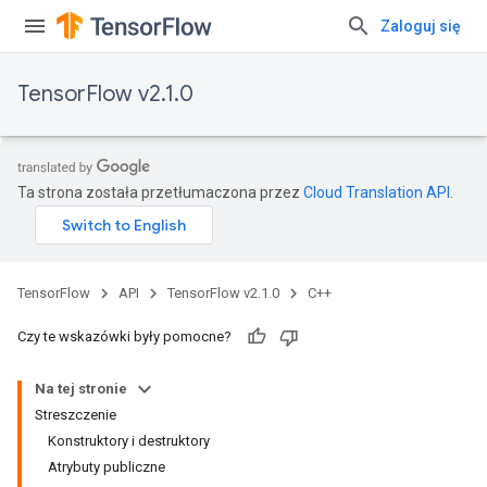
Zaloguj się
TensorFlow v2.1.0
Ta strona została przetłumaczona przez
Cloud Translation API
.
TensorFlow
API
TensorFlow v2.1.0
C++
Czy te wskazówki były pomocne?
Na tej stronie
Streszczenie
Konstruktory i destruktory
Atrybuty publiczne