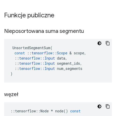
Funkcje publiczne
Nieposortowana suma segmentu
UnsortedSegmentSum
(
const
::
tensorflow
::
Scope
&
scope
,
::
tensorflow
::
Input
data
,
::
tensorflow
::
Input
segment_ids
,
::
tensorflow
::
Input
num_segments
)
węzeł
::
tensorflow
::
Node
*
node
()
const