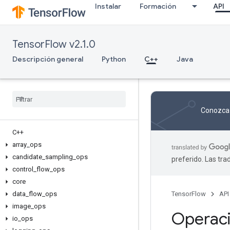
Instalar
Formación
API
TensorFlow v2.1.0
Descripción general
Python
C++
Java
Conozca 
C++
array
_
ops
candidate
_
sampling
_
ops
preferido. Las tr
control
_
flow
_
ops
core
data
_
flow
_
ops
TensorFlow
API
image
_
ops
Operaci
io
_
ops