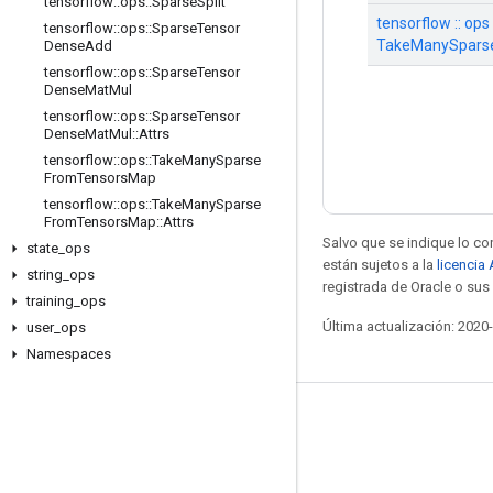
tensorflow
::
ops
::
Sparse
Split
tensorflow :: ops 
tensorflow
::
ops
::
Sparse
Tensor
TakeManySpars
Dense
Add
tensorflow
::
ops
::
Sparse
Tensor
Dense
Mat
Mul
tensorflow
::
ops
::
Sparse
Tensor
Dense
Mat
Mul
::
Attrs
tensorflow
::
ops
::
Take
Many
Sparse
From
Tensors
Map
tensorflow
::
ops
::
Take
Many
Sparse
From
Tensors
Map
::
Attrs
Salvo que se indique lo con
state
_
ops
están sujetos a la
licencia
string
_
ops
registrada de Oracle o sus 
training
_
ops
Última actualización: 2020
user
_
ops
Namespaces
Mantente conectado
Blog