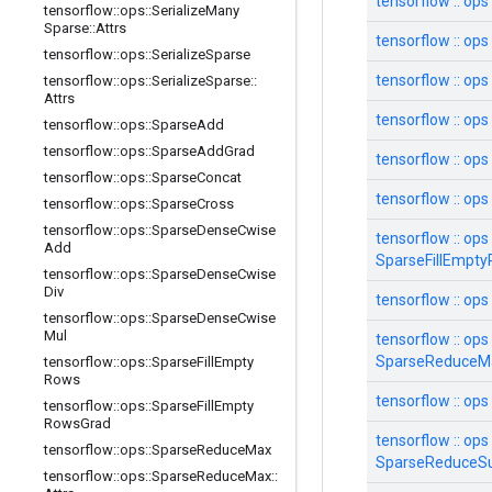
tensorflow :: ops
tensorflow
::
ops
::
Serialize
Many
Sparse
::
Attrs
tensorflow :: ops
tensorflow
::
ops
::
Serialize
Sparse
tensorflow :: op
tensorflow
::
ops
::
Serialize
Sparse
::
Attrs
tensorflow :: op
tensorflow
::
ops
::
Sparse
Add
tensorflow
::
ops
::
Sparse
Add
Grad
tensorflow :: op
tensorflow
::
ops
::
Sparse
Concat
tensorflow :: op
tensorflow
::
ops
::
Sparse
Cross
tensorflow
::
ops
::
Sparse
Dense
Cwise
tensorflow :: ops 
Add
SparseFillEmpt
tensorflow
::
ops
::
Sparse
Dense
Cwise
Div
tensorflow :: op
tensorflow
::
ops
::
Sparse
Dense
Cwise
Mul
tensorflow :: ops 
SparseReduceM
tensorflow
::
ops
::
Sparse
Fill
Empty
Rows
tensorflow :: op
tensorflow
::
ops
::
Sparse
Fill
Empty
Rows
Grad
tensorflow :: ops 
tensorflow
::
ops
::
Sparse
Reduce
Max
SparseReduceS
tensorflow
::
ops
::
Sparse
Reduce
Max
::