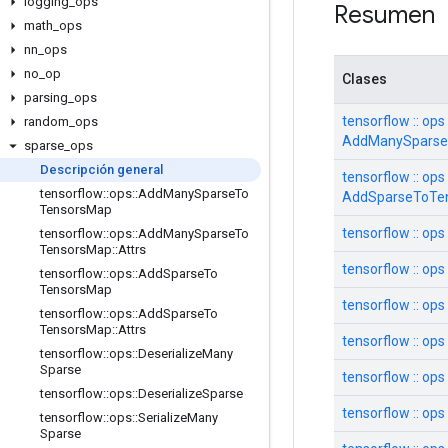
logging
_
ops
Resumen
math
_
ops
nn
_
ops
no
_
op
Clases
parsing
_
ops
tensorflow :: ops 
random
_
ops
AddManySparse
sparse
_
ops
Descripción general
tensorflow :: ops 
tensorflow
::
ops
::
Add
Many
Sparse
To
AddSparseToTe
Tensors
Map
tensorflow :: op
tensorflow
::
ops
::
Add
Many
Sparse
To
Tensors
Map
::
Attrs
tensorflow :: ops
tensorflow
::
ops
::
Add
Sparse
To
Tensors
Map
tensorflow :: op
tensorflow
::
ops
::
Add
Sparse
To
Tensors
Map
::
Attrs
tensorflow :: ops
tensorflow
::
ops
::
Deserialize
Many
Sparse
tensorflow :: ops
tensorflow
::
ops
::
Deserialize
Sparse
tensorflow :: op
tensorflow
::
ops
::
Serialize
Many
Sparse