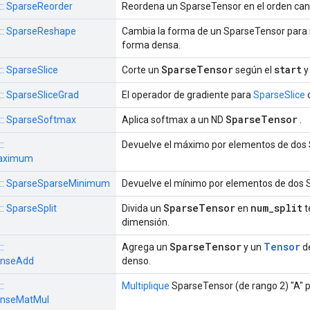
 :: SparseReorder
Reordena un SparseTensor en el orden canón
s :: SparseReshape
Cambia la forma de un SparseTensor para 
forma densa.
SparseTensor
start
 :: SparseSlice
Corte un
según el
y
 :: SparseSliceGrad
El operador de gradiente para
SparseSlice
SparseTensor
s :: SparseSoftmax
Aplica softmax a un ND
.
::
Devuelve el máximo por elementos de dos
aximum
s :: SparseSparseMinimum
Devuelve el mínimo por elementos de dos 
SparseTensor
num_split
:: SparseSplit
Divida un
en
t
dimensión.
SparseTensor
Tensor
::
Agrega un
y un
d
enseAdd
denso.
::
Multiplique
SparseTensor (de rango 2) "A" p
enseMatMul