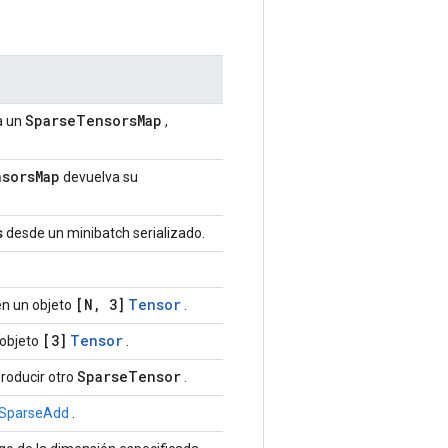
SparseTensorsMap
a un
,
nsorsMap
devuelva su
s
desde un minibatch serializado.
[N, 3]
Tensor
n un objeto
.
[3]
Tensor
objeto
.
SparseTensor
roducir otro
.
 SparseAdd
.