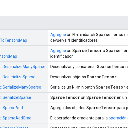
N
SparseTensor
::
Agregue
un
-minibatch
N
ToTensorsMap
devuelva
identificadores.
SparseTensor
SparseTe
::
Agregue
un
a
nsorsMap
identificador.
SparseTensor
s :: DeserializeManySparse
Deserializar y concatenar
SparseTensor
 :: DeserializeSparse
Deserializar objetos
.
N
SparseTensor
s :: SerializeManySparse
Serialice un
-minibatch
e
SparseTensor
SparseTensor
 :: SerializeSparse
un
en un 
SparseTensor
 :: SparseAdd
Agrega dos objetos
para p
s :: SparseAddGrad
El operador de gradiente para la
operación