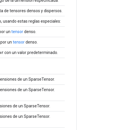
go de la dimensión especificada.
sta de tensores densos y dispersos.
, usando estas reglas especiales:
por un
tensor
denso.
 por un
tensor
denso.
or
con un valor predeterminado.
mensiones de un SparseTensor.
mensiones de un SparseTensor.
nsiones de un SparseTensor.
nsiones de un SparseTensor.