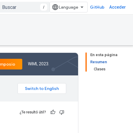
/
GitHub
Acceder
En esta página
Resumen
WiML 2023.
imposio
Clases
¿Te resultó útil?