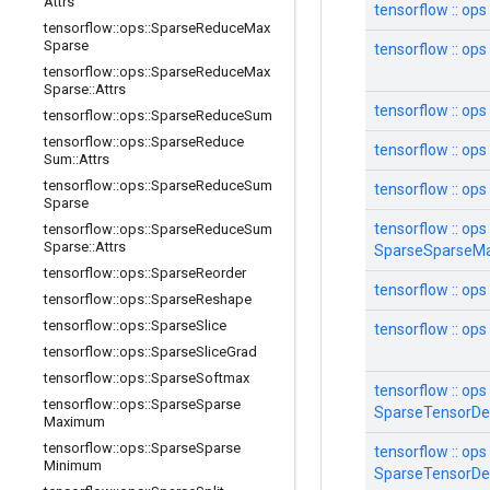
Attrs
tensorflow :: ops
tensorflow
::
ops
::
Sparse
Reduce
Max
Sparse
tensorflow :: op
tensorflow
::
ops
::
Sparse
Reduce
Max
Sparse
::
Attrs
tensorflow :: ops
tensorflow
::
ops
::
Sparse
Reduce
Sum
tensorflow
::
ops
::
Sparse
Reduce
tensorflow :: ops
Sum
::
Attrs
tensorflow
::
ops
::
Sparse
Reduce
Sum
tensorflow :: op
Sparse
tensorflow :: ops 
tensorflow
::
ops
::
Sparse
Reduce
Sum
Sparse
::
Attrs
SparseSparseM
tensorflow
::
ops
::
Sparse
Reorder
tensorflow :: op
tensorflow
::
ops
::
Sparse
Reshape
tensorflow
::
ops
::
Sparse
Slice
tensorflow :: ops 
tensorflow
::
ops
::
Sparse
Slice
Grad
tensorflow
::
ops
::
Sparse
Softmax
tensorflow :: ops 
tensorflow
::
ops
::
Sparse
Sparse
SparseTensorD
Maximum
tensorflow
::
ops
::
Sparse
Sparse
tensorflow :: ops 
Minimum
SparseTensorD