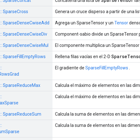
SparseTensor
 :: SparseConcat
Concatena una lista de
lar
 :: SparseCross
Genera un cruce disperso a partir de una li
s :: SparseDenseCwiseAdd
Agrega un SparseTensor y un
Tensor
denso
s :: SparseDenseCwiseDiv
Component-sabio divide un SparseTensor 
s :: SparseDenseCwiseMul
El componente multiplica un SparseTensor
SparseTens
s :: SparseFillEmptyRows
Rellena filas vacías en el 2-D
::
El gradiente de
SparseFillEmptyRows
.
yRowsGrad
s :: SparseReduceMax
Calcula el máximo de elementos en las di
::
Calcula el máximo de elementos en las di
axSparse
s :: SparseReduceSum
Calcula la suma de elementos en las dime
::
Calcula la suma de elementos en las dime
umSparse