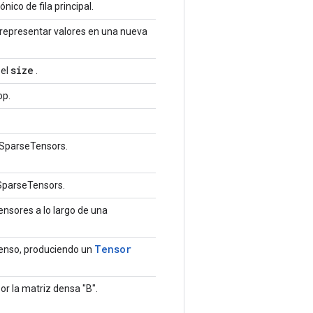
ico de fila principal.
representar valores en una nueva
size
 el
.
op.
 SparseTensors.
SparseTensors.
ensores a lo largo de una
Tensor
enso, produciendo un
or la matriz densa "B".