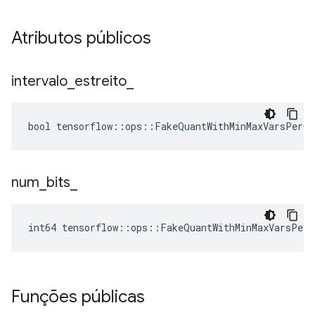
Atributos públicos
intervalo
_
estreito
_
bool tensorflow::ops::FakeQuantWithMinMaxVarsPerCh
num
_
bits
_
int64 tensorflow::ops::FakeQuantWithMinMaxVarsPerC
Funções públicas