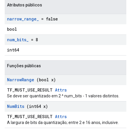
Atributos públicos
narrow
_
range
_
= false
bool
num
_
bits
_
= 8
int64
Funções públicas
Narrow
Range
(bool x)
TF_MUST_USE_RESULT
Attrs
Se deve ser quantizado em 2 ^ num_bits - 1 valores distintos.
Num
Bits
(int64 x)
TF_MUST_USE_RESULT
Attrs
A largura de bits da quantização; entre 2 e 16 anos, inclusive.