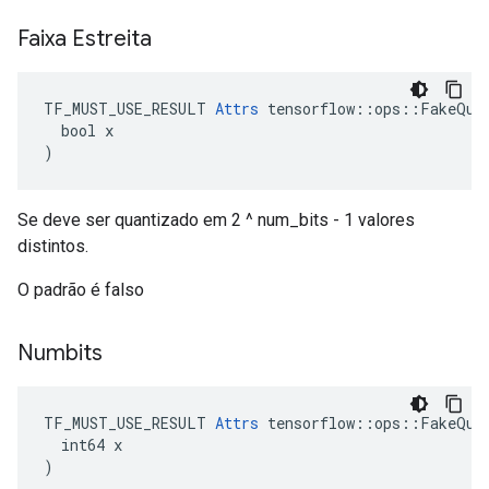
Faixa Estreita
TF_MUST_USE_RESULT 
Attrs
 tensorflow::ops::FakeQuan
  bool x

)
Se deve ser quantizado em 2 ^ num_bits - 1 valores
distintos.
O padrão é falso
Numbits
TF_MUST_USE_RESULT 
Attrs
 tensorflow::ops::FakeQuan
  int64 x

)