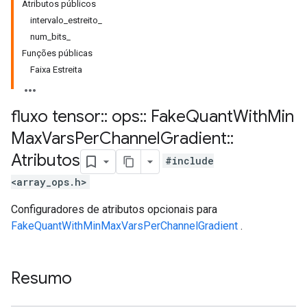
Atributos públicos
intervalo_estreito_
num_bits_
Funções públicas
Faixa Estreita
fluxo tensor
::
ops
::
Fake
Quant
With
Min
Max
Vars
Per
Channel
Gradient
::
Atributos
#include
<array_ops.h>
Configuradores de atributos opcionais para
FakeQuantWithMinMaxVarsPerChannelGradient
.
Resumo