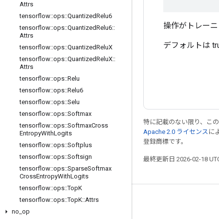
Attrs
tensorflow
::
ops
::
Quantized
Relu6
操作がトレーニ
tensorflow
::
ops
::
Quantized
Relu6
::
Attrs
デフォルトは tr
tensorflow
::
ops
::
Quantized
Relu
X
tensorflow
::
ops
::
Quantized
Relu
X
::
Attrs
tensorflow
::
ops
::
Relu
tensorflow
::
ops
::
Relu6
tensorflow
::
ops
::
Selu
tensorflow
::
ops
::
Softmax
特に記載のない限り、こ
tensorflow
::
ops
::
Softmax
Cross
Apache 2.0 ライセンス
に
Entropy
With
Logits
登録商標です。
tensorflow
::
ops
::
Softplus
tensorflow
::
ops
::
Softsign
最終更新日 2026-02-18 U
tensorflow
::
ops
::
Sparse
Softmax
Cross
Entropy
With
Logits
tensorflow
::
ops
::
Top
K
tensorflow
::
ops
::
Top
K
::
Attrs
つながる
no
_
op