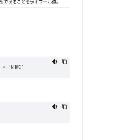
ためであることを示すブール値。
_ = "NHWC"