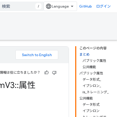
/
GitHub
ログイン
このページの内容
まとめ
パブリック属性
公共機能
情報は役に立ちましたか？
パブリック属性
データ形式_
m
V3
::
属性
イプシロン_
is_トレーニング_
公共機能
データ形式
イプシロン