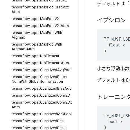
tensorflow
::
ops
::
Max
Pool
Grad
V2
デフォルトは「
tensorflow
::
ops
::
Max
Pool
Grad
V2
::
Attrs
tensorflow
::
ops
::
Max
Pool
V2
イプシロン
tensorflow
::
ops
::
Max
Pool
V2
::
Attrs
tensorflow
::
ops
::
Max
Pool
With
Argmax
TF_MUST_US
  float x

tensorflow
::
ops
::
Max
Pool
With
Argmax
::
Attrs
)
tensorflow
::
ops
::
Nth
Element
tensorflow
::
ops
::
Nth
Element
::
Attrs
小さな浮動小数
tensorflow
::
ops
::
Quantized
Avg
Pool
tensorflow
::
ops
::
Quantized
Batch
デフォルトは 0.0
Norm
With
Global
Normalization
tensorflow
::
ops
::
Quantized
Bias
Add
tensorflow
::
ops
::
Quantized
Conv2D
トレーニン
tensorflow
::
ops
::
Quantized
Conv2D
::
Attrs
tensorflow
::
ops
::
Quantized
Max
Pool
TF_MUST_US
  bool x

tensorflow
::
ops
::
Quantized
Relu
)
tensorflow
::
ops
::
Quantized
Relu
::