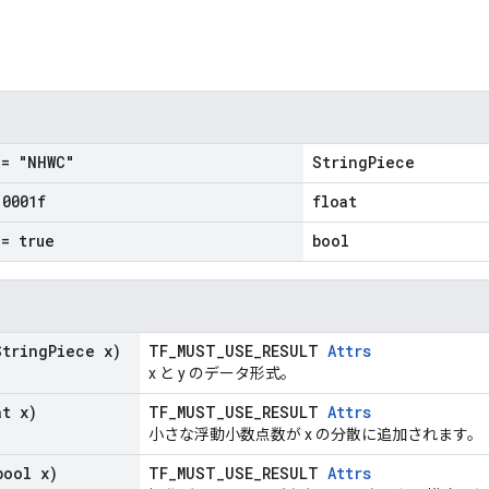
= "NHWC"
StringPiece
.
0001f
float
= true
bool
tring
Piece x)
TF_MUST_USE_RESULT
Attrs
x と y のデータ形式。
t x)
TF_MUST_USE_RESULT
Attrs
小さな浮動小数点数が x の分散に追加されます。
ool x)
TF_MUST_USE_RESULT
Attrs