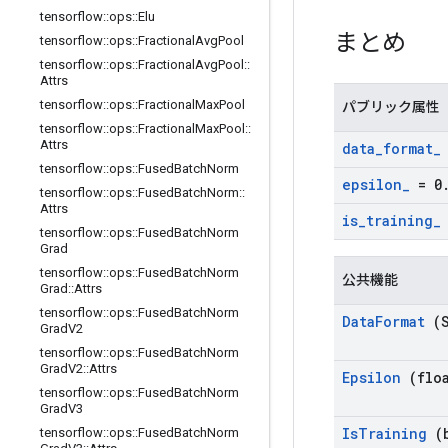
tensorflow
::
ops
::
Elu
まとめ
tensorflow
::
ops
::
Fractional
Avg
Pool
tensorflow
::
ops
::
Fractional
Avg
Pool
::
Attrs
tensorflow
::
ops
::
Fractional
Max
Pool
パブリック属性
tensorflow
::
ops
::
Fractional
Max
Pool
::
Attrs
data
_
format
_
tensorflow
::
ops
::
Fused
Batch
Norm
epsilon
_
= 0
tensorflow
::
ops
::
Fused
Batch
Norm
::
Attrs
is
_
training
_
tensorflow
::
ops
::
Fused
Batch
Norm
Grad
tensorflow
::
ops
::
Fused
Batch
Norm
公共機能
Grad
::
Attrs
tensorflow
::
ops
::
Fused
Batch
Norm
Data
Format
(S
Grad
V2
tensorflow
::
ops
::
Fused
Batch
Norm
Grad
V2
::
Attrs
Epsilon
(floa
tensorflow
::
ops
::
Fused
Batch
Norm
Grad
V3
Is
Training
(b
tensorflow
::
ops
::
Fused
Batch
Norm