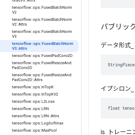
Grad
V3
::
Attrs
tensorflow
::
ops
::
Fused
Batch
Norm
V2
tensorflow
::
ops
::
Fused
Batch
Norm
V2
::
Attrs
パブリッ
tensorflow
::
ops
::
Fused
Batch
Norm
V3
tensorflow
::
ops
::
Fused
Batch
Norm
データ形式
_
V3
::
Attrs
tensorflow
::
ops
::
Fused
Pad
Conv2D
tensorflow
::
ops
::
Fused
Resize
And
StringPiec
Pad
Conv2D
tensorflow
::
ops
::
Fused
Resize
And
Pad
Conv2D
::
Attrs
tensorflow
::
ops
::
In
Top
K
イプシロン
_
tensorflow
::
ops
::
In
Top
KV2
tensorflow
::
ops
::
L2Loss
float tenso
tensorflow
::
ops
::
LRN
tensorflow
::
ops
::
LRN
::
Attrs
tensorflow
::
ops
::
Log
Softmax
tensorflow
::
ops
::
Max
Pool
is
_
トレーニ