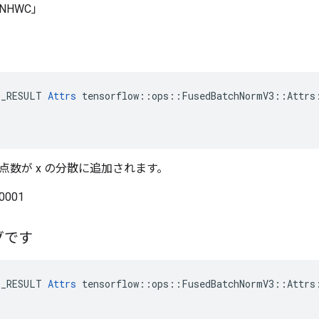
NHWC」
E_RESULT 
Attrs
 tensorflow::ops::FusedBatchNormV3::Attrs:
点数が x の分散に追加されます。
001
グです
E_RESULT 
Attrs
 tensorflow::ops::FusedBatchNormV3::Attrs: