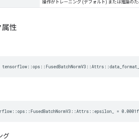
操作がトレーニング (デフォルト) または推論の
ク属性
e tensorflow::ops::FusedBatchNormV3::Attrs::data_format
rflow::ops::FusedBatchNormV3::Attrs::epsilon_ = 0.0001f
ング
_