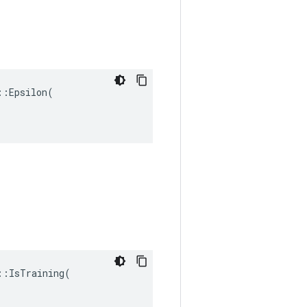
:Epsilon(

:IsTraining(
