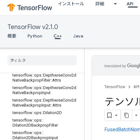
tensorflow::ops::DataFormatDimMa
インストール
詳細
API
p::Attrs
tensorflow::ops::DataFormatVecPer
mute
tensorflow::ops::DataFormatVecPer
TensorFlow v2.1.0
mute::Attrs
概要
Python
C++
Java
tensorflow::ops::DepthwiseConv2dN
ative
tensorflow
::
ops
::
Depthwise
Conv2d
Native
::
Attrs
tensorflow
::
ops
::
Depthwise
Conv2d
Native
Backprop
Filter
tensorflow
::
ops
::
Depthwise
Conv2d
Native
Backprop
Filter
::
Attrs
TensorFlow
API
tensorflow
::
ops
::
Depthwise
Conv2d
Native
Backprop
Input
テンソ
tensorflow
::
ops
::
Depthwise
Conv2d
Native
Backprop
Input
::
Attrs
tensorflow
::
ops
::
Dilation2D
tensorflow
::
ops
::
Dilation2DBackprop
Filter
FusedBatchNor
tensorflow
::
ops
::
Dilation2DBackprop
Input