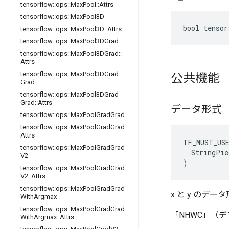
tensorflow
::
ops
::
Max
Pool
::
Attrs
tensorflow
::
ops
::
Max
Pool3D
bool tensor
tensorflow
::
ops
::
Max
Pool3D
::
Attrs
tensorflow
::
ops
::
Max
Pool3DGrad
tensorflow
::
ops
::
Max
Pool3DGrad
::
Attrs
tensorflow
::
ops
::
Max
Pool3DGrad
公共機能
Grad
tensorflow
::
ops
::
Max
Pool3DGrad
Grad
::
Attrs
データ形式
tensorflow
::
ops
::
Max
Pool
Grad
Grad
tensorflow
::
ops
::
Max
Pool
Grad
Grad
::
Attrs
TF_MUST_US
tensorflow
::
ops
::
Max
Pool
Grad
Grad
  StringPie
V2
)
tensorflow
::
ops
::
Max
Pool
Grad
Grad
V2
::
Attrs
tensorflow
::
ops
::
Max
Pool
Grad
Grad
x と y のデー
With
Argmax
tensorflow
::
ops
::
Max
Pool
Grad
Grad
「NHWC」（
With
Argmax
::
Attrs