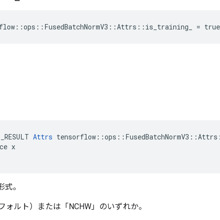
flow::ops::FusedBatchNormV3::Attrs::is_training_ = true
E_RESULT 
Attrs
 tensorflow::ops::FusedBatchNormV3::Attrs:
ce x

タ形式。
デフォルト）または「NCHW」のいずれか。