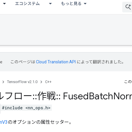
エコシステム
もっと見る
このページは
Cloud Translation API
によって翻訳されました。
TensorFlow v2.1.0
C++
この
ルフロー
::
作戦
::
Fused
Batch
Nor
#include <nn_ops.h>
mV3
のオプションの属性セッター。