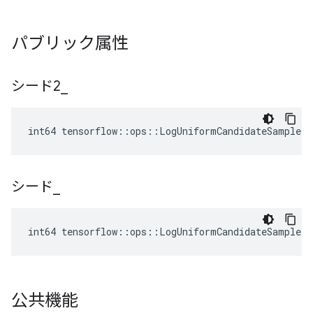
パブリック属性
シード2
_
int64 tensorflow::ops::LogUniformCandidateSampler
シード
_
int64 tensorflow::ops::LogUniformCandidateSampler
公共機能