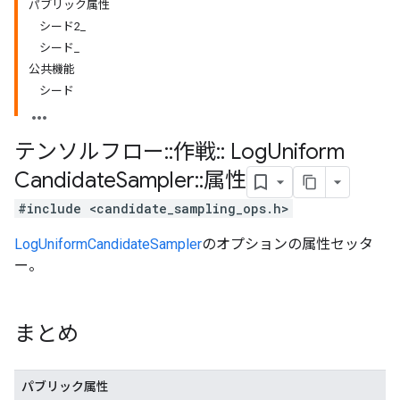
パブリック属性
シード2_
シード_
公共機能
シード
テンソルフロー
::
作戦
::
Log
Uniform
Candidate
Sampler
::
属性
#include <candidate_sampling_ops.h>
LogUniformCandidateSampler
のオプションの属性セッタ
ー。
まとめ
パブリック属性