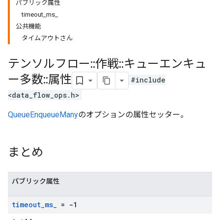
パブリック属性
timeout_ms_
公共機能
タイムアウトさん
テンソルフロー
::
作戦
::
キューエンキュ
ー多数
::
属性
#include
<data_flow_ops.h>
QueueEnqueueMany
のオプションの属性セッター。
まとめ
パブリック属性
timeout
_
ms
_
= -1