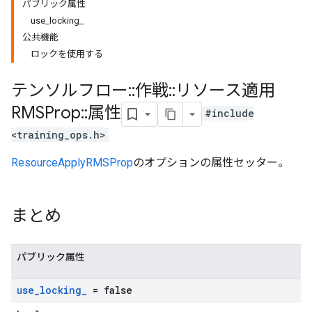
パブリック属性
use_locking_
公共機能
ロックを使用する
テンソルフロー
::
作戦
::
リソース適用
RMSProp
::
属性
#include
<training_ops.h>
ResourceApplyRMSProp
のオプションの属性セッター。
まとめ
パブリック属性
use
_
locking
_
= false