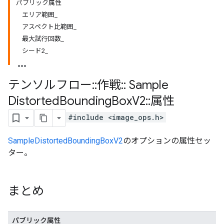
パブリック属性
エリア範囲_
アスペクト比範囲_
最大試行回数_
シード2_
テンソルフロー
::
作戦
::
Sample
Distorted
Bounding
Box
V2
::
属性
#include <image_ops.h>
SampleDistortedBoundingBoxV2
のオプションの属性セッ
ター。
まとめ
パブリック属性