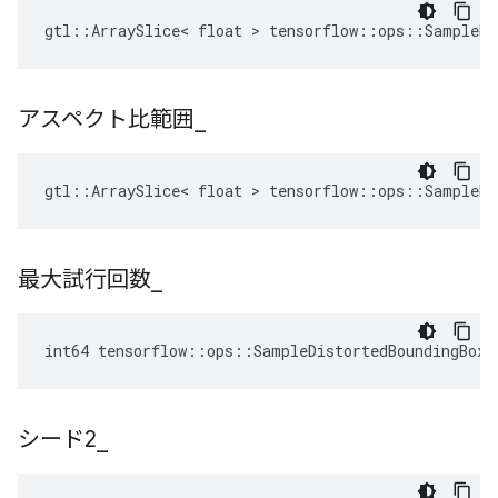
gtl::ArraySlice< float > tensorflow::ops::SampleDi
アスペクト比範囲
_
gtl::ArraySlice< float > tensorflow::ops::SampleDi
最大試行回数
_
int64 tensorflow::ops::SampleDistortedBoundingBoxV
シード2
_