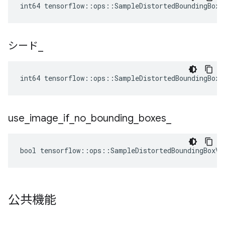
int64 tensorflow::ops::SampleDistortedBoundingBoxV
シード
_
int64 tensorflow::ops::SampleDistortedBoundingBoxV
use
_
image
_
if
_
no
_
bounding
_
boxes
_
bool tensorflow::ops::SampleDistortedBoundingBoxV2
公共機能