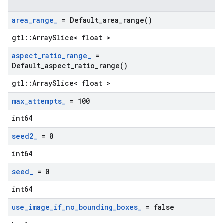
area
_
range
_
=
Default_area_range(
)
gtl::ArraySlice< float >
aspect
_
ratio
_
range
_
=
Default_aspect_ratio_range(
)
gtl::ArraySlice< float >
max
_
attempts
_
= 100
int64
seed2
_
= 0
int64
seed
_
= 0
int64
use
_
image
_
if
_
no
_
bounding
_
boxes
_
= false