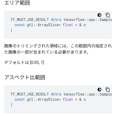
エリア範囲
TF_MUST_USE_RESULT
Attrs
tensorflow
::
ops
::
SampleD
const
gtl
::
ArraySlice
<
float
>
&
x
)
画像のトリミングされた領域には、この範囲内の指定され
た画像の一部が含まれている必要があります。
デフォルトは [0.05, 1]
アスペクト比範囲
TF_MUST_USE_RESULT
Attrs
tensorflow
::
ops
::
SampleD
const
gtl
::
ArraySlice
<
float
>
&
x
)