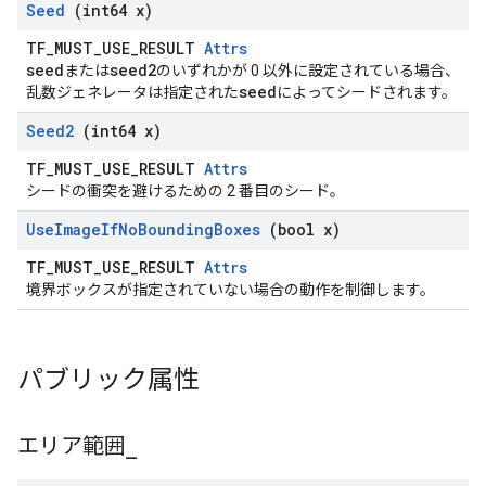
Seed
(int64 x)
TF_MUST_USE_RESULT
Attrs
seed
seed2
または
のいずれかが 0 以外に設定されている場合、
seed
乱数ジェネレータは指定された
によってシードされます。
Seed2
(int64 x)
TF_MUST_USE_RESULT
Attrs
シードの衝突を避けるための 2 番目のシード。
Use
Image
If
No
Bounding
Boxes
(bool x)
TF_MUST_USE_RESULT
Attrs
境界ボックスが指定されていない場合の動作を制御します。
パブリック属性
エリア範囲
_