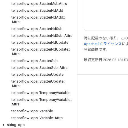
tensorflow
::
ops
::
Scatter
Mul
::
Attrs
tensorflow
::
ops
::
Scatter
Nd
Add
tensorflow
::
ops
::
Scatter
Nd
Add
::
Attrs
tensorflow
::
ops
::
Scatter
Nd
Sub
tensorflow
::
ops
::
Scatter
Nd
Sub
::
Attrs
特に記載のない限り、こ
tensorflow
::
ops
::
Scatter
Nd
Update
Apache 2.0 ライセンス
に
tensorflow
::
ops
::
Scatter
Nd
Update
::
登録商標です。
Attrs
最終更新日 2026-02-18 U
tensorflow
::
ops
::
Scatter
Sub
tensorflow
::
ops
::
Scatter
Sub
::
Attrs
tensorflow
::
ops
::
Scatter
Update
tensorflow
::
ops
::
Scatter
Update
::
つながる
Attrs
tensorflow
::
ops
::
Temporary
Variable
ブログ
tensorflow
::
ops
::
Temporary
Variable
::
フォーラム
Attrs
tensorflow
::
ops
::
Variable
GitHub
tensorflow
::
ops
::
Variable
::
Attrs
Twitter
string
_
ops