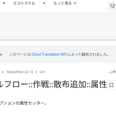
エコシステム
もっと見る
このページは
Cloud Translation API
によって翻訳されました。
TensorFlow v2.1.0
C++
この
ルフロー
::
作戦
::
散布追加
::
属性
プションの属性セッター。