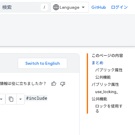
/
GitHub
ログイン
このページの内容
まとめ
パブリック属性
公共機能
情報は役に立ちましたか？
パブリック属性
use_locking_
#include
公共機能
ロックを使用す
る