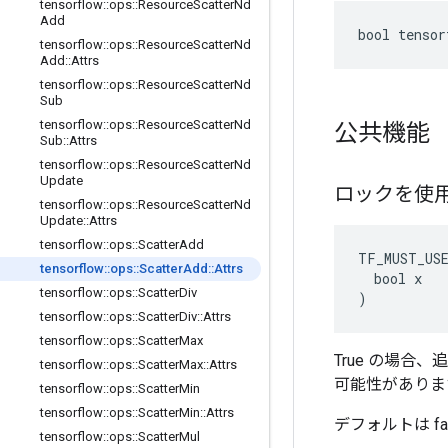
tensorflow
::
ops
::
Resource
Scatter
Nd
Add
bool tensor
tensorflow
::
ops
::
Resource
Scatter
Nd
Add
::
Attrs
tensorflow
::
ops
::
Resource
Scatter
Nd
Sub
tensorflow
::
ops
::
Resource
Scatter
Nd
公共機能
Sub
::
Attrs
tensorflow
::
ops
::
Resource
Scatter
Nd
Update
ロックを使
tensorflow
::
ops
::
Resource
Scatter
Nd
Update
::
Attrs
tensorflow
::
ops
::
Scatter
Add
TF_MUST_US
tensorflow
::
ops
::
Scatter
Add
::
Attrs
  bool x

tensorflow
::
ops
::
Scatter
Div
)
tensorflow
::
ops
::
Scatter
Div
::
Attrs
tensorflow
::
ops
::
Scatter
Max
True の場
tensorflow
::
ops
::
Scatter
Max
::
Attrs
可能性がありま
tensorflow
::
ops
::
Scatter
Min
tensorflow
::
ops
::
Scatter
Min
::
Attrs
デフォルトは fal
tensorflow
::
ops
::
Scatter
Mul