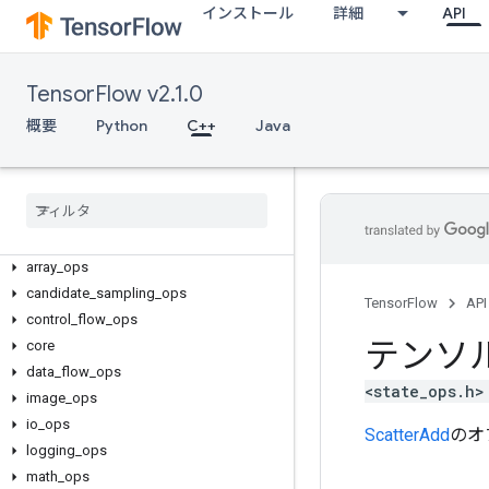
インストール
詳細
API
TensorFlow v2.1.0
概要
Python
C++
Java
C++
array
_
ops
candidate
_
sampling
_
ops
TensorFlow
API
control
_
flow
_
ops
テンソ
core
data
_
flow
_
ops
<state_ops.h>
image
_
ops
io
_
ops
ScatterAdd
のオ
logging
_
ops
math
_
ops