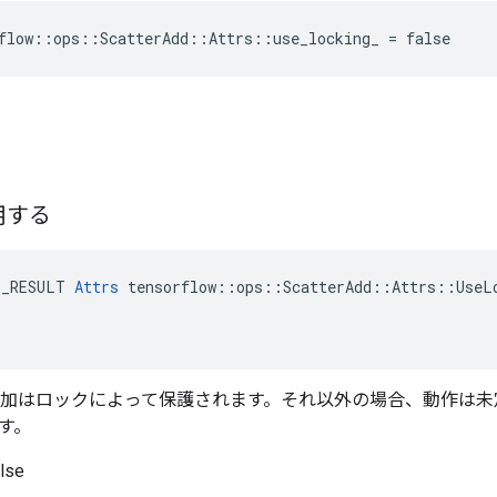
flow::ops::ScatterAdd::Attrs::use_locking_ = false
用する
E_RESULT 
Attrs
 tensorflow::ops::ScatterAdd::Attrs::UseLo
合、追加はロックによって保護されます。それ以外の場合、動作は
す。
se