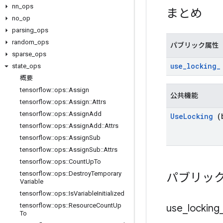
nn
_
ops
まとめ
no
_
op
parsing
_
ops
random
_
ops
パブリック属性
sparse
_
ops
use
_
locking
_
state
_
ops
概要
tensorflow
::
ops
::
Assign
公共機能
tensorflow
::
ops
::
Assign
::
Attrs
tensorflow
::
ops
::
Assign
Add
Use
Locking
(b
tensorflow
::
ops
::
Assign
Add
::
Attrs
tensorflow
::
ops
::
Assign
Sub
tensorflow
::
ops
::
Assign
Sub
::
Attrs
tensorflow
::
ops
::
Count
Up
To
tensorflow
::
ops
::
Destroy
Temporary
パブリッ
Variable
tensorflow
::
ops
::
Is
Variable
Initialized
tensorflow
::
ops
::
Resource
Count
Up
use
_
locking
To