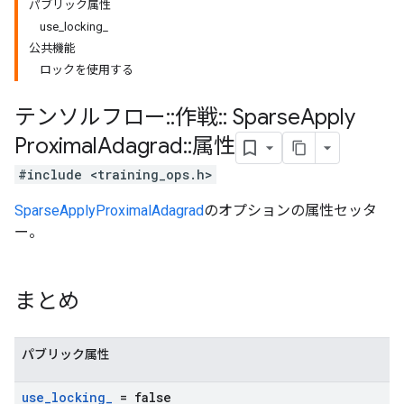
パブリック属性
use_locking_
公共機能
ロックを使用する
テンソルフロー
::
作戦
::
Sparse
Apply
Proximal
Adagrad
::
属性
#include <training_ops.h>
SparseApplyProximalAdagrad
のオプションの属性セッタ
ー。
まとめ
パブリック属性
use
_
locking
_
= false