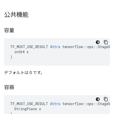
公共機能
容量
TF_MUST_USE_RESULT 
Attrs
 tensorflow::ops::StageSiz
  int64 x

)
デフォルトは 0 です。
容器
TF_MUST_USE_RESULT 
Attrs
 tensorflow::ops::StageSiz
  StringPiece x

)