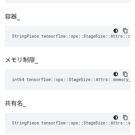
容器
_
StringPiece tensorflow::ops::StageSize::Attrs::co
メモリ制限
_
int64 tensorflow::ops::StageSize::Attrs::memory_l
共有名
_
StringPiece tensorflow::ops::StageSize::Attrs::sh