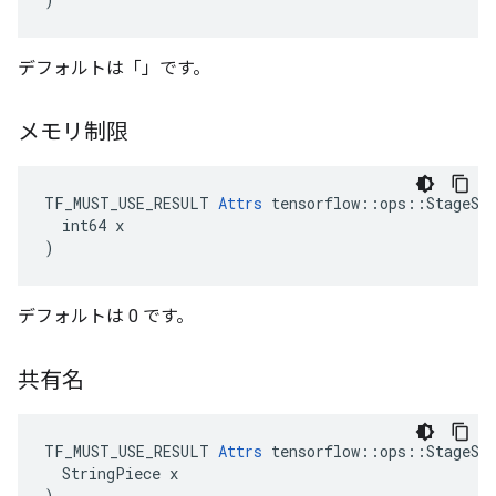
デフォルトは「」です。
メモリ制限
TF_MUST_USE_RESULT 
Attrs
 tensorflow::ops::StageSiz
  int64 x

)
デフォルトは 0 です。
共有名
TF_MUST_USE_RESULT 
Attrs
 tensorflow::ops::StageSiz
  StringPiece x

)