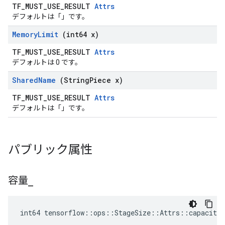
TF_MUST_USE_RESULT
Attrs
デフォルトは「」です。
Memory
Limit
(int64 x)
TF_MUST_USE_RESULT
Attrs
デフォルトは 0 です。
Shared
Name
(String
Piece x)
TF_MUST_USE_RESULT
Attrs
デフォルトは「」です。
パブリック属性
容量
_
int64 tensorflow::ops::StageSize::Attrs::capacity_