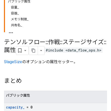
パブリック属性
容量_
容器_
メモリ制限_
共有名_
テンソルフロー
::
作戦
::
ステージサイズ
::
属性
#include <data_flow_ops.h>
StageSize
のオプションの属性セッター。
まとめ
パブリック属性
capacity
_
= 0