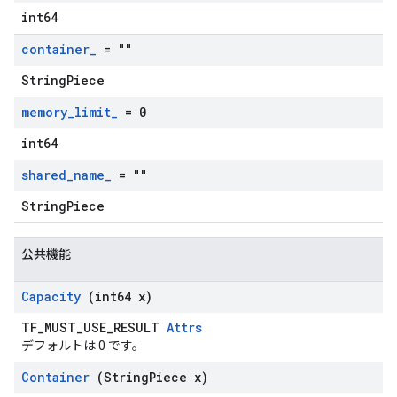
int64
container
_
= ""
StringPiece
memory
_
limit
_
= 0
int64
shared
_
name
_
= ""
StringPiece
公共機能
Capacity
(int64 x)
TF_MUST_USE_RESULT
Attrs
デフォルトは 0 です。
Container
(String
Piece x)