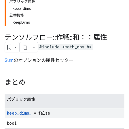
パブリック属性
keep_dims_
公共機能
KeepDims
テンソルフロー
::
作戦
::
和：：属性
#include <math_ops.h>
Sum
のオプションの属性セッター。
まとめ
パブリック属性
keep
_
dims
_
= false
bool