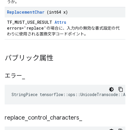
うか。
Replacement
Char
(int64 x)
TF_MUST_USE_RESULT
Attrs
errors='replace'
の場合に、入力内の無効な書式設定の代
わりに使用される置換文字コードポイント。
パブリック属性
エラー
_
StringPiece tensorflow::ops::UnicodeTranscode::At
replace
_
control
_
characters
_