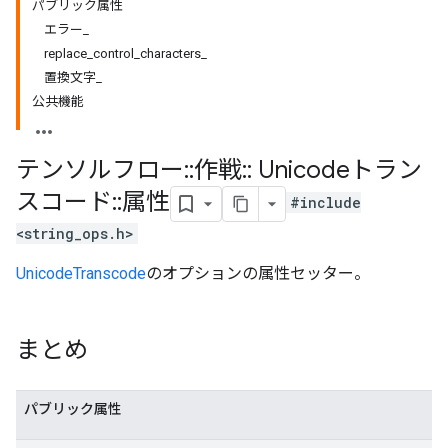
パブリック属性
エラー_
replace_control_characters_
置換文字_
公共機能
テンソルフロー
::
作戦
::
Unicodeトラン
スコード
::
属性
#include
<string_ops.h>
UnicodeTranscode
のオプションの属性セッター。
まとめ
パブリック属性