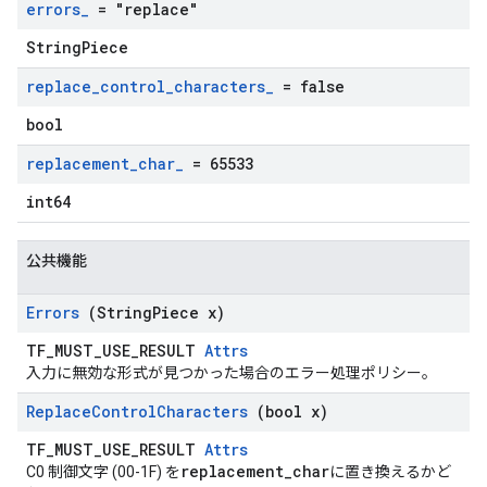
errors
_
= "replace"
StringPiece
replace
_
control
_
characters
_
= false
bool
replacement
_
char
_
= 65533
int64
公共機能
Errors
(String
Piece x)
TF_MUST_USE_RESULT
Attrs
入力に無効な形式が見つかった場合のエラー処理ポリシー。
Replace
Control
Characters
(bool x)
TF_MUST_USE_RESULT
Attrs
replacement_char
C0 制御文字 (00-1F) を
に置き換えるかど