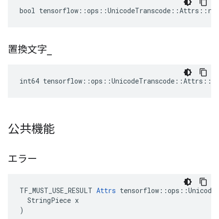
bool tensorflow::ops::UnicodeTranscode::Attrs::rep
置換文字
_
int64 tensorflow::ops::UnicodeTranscode::Attrs::re
公共機能
エラー
TF_MUST_USE_RESULT 
Attrs
 tensorflow::ops::UnicodeT
  StringPiece x

)