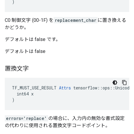
)
C0 制御文字 (00-1F) を
replacement_char
に置き換える
かどうか。
デフォルトは false です。
デフォルトは false
置換文字
TF_MUST_USE_RESULT 
Attrs
 tensorflow::ops::UnicodeT
  int64 x

)
errors='replace'
の場合に、入力内の無効な書式設定
の代わりに使用される置換文字コードポイント。