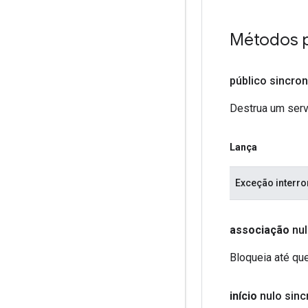
Métodos 
público sincron
Destrua um serv
Lança
Exceção interr
associação
nul
Bloqueia até qu
início
nulo sinc