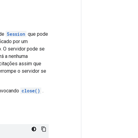
 de
Session
que pode
ficado por um
. O servidor pode se
erá a nenhuma
icitações assim que
errompe o servidor se
invocando
close()
.