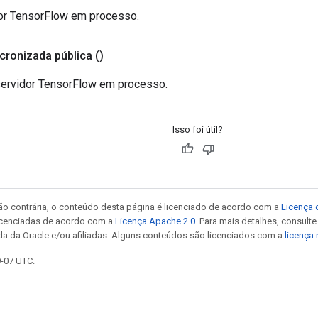
dor TensorFlow em processo.
ncronizada pública
()
servidor TensorFlow em processo.
Isso foi útil?
ão contrária, o conteúdo desta página é licenciado de acordo com a
Licença 
icenciadas de acordo com a
Licença Apache 2.0
. Para mais detalhes, consult
da da Oracle e/ou afiliadas. Alguns conteúdos são licenciados com a
licença
9-07 UTC.