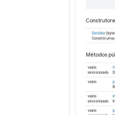
Construtore
Servidor
(byte
Constrói uma n
Métodos púb
vazio
f
sincronizado
D
vazio
j
B
vazio
i
sincronizado
I
vazio
p