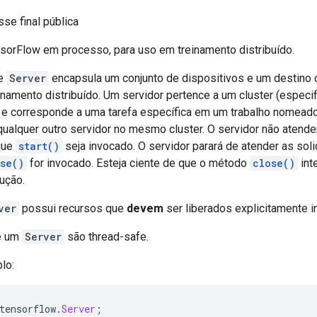
se final pública
sorFlow em processo, para uso em treinamento distribuído.
de
Server
encapsula um conjunto de dispositivos e um destino
einamento distribuído. Um servidor pertence a um cluster (especi
 e corresponde a uma tarefa específica em um trabalho nomeado
ualquer outro servidor no mesmo cluster. O servidor não atend
 que
start()
seja invocado. O servidor parará de atender as sol
se()
for invocado. Esteja ciente de que o método
close()
int
ução.
ver
possui recursos que
devem
ser liberados explicitamente 
de um
Server
são thread-safe.
lo:
tensorflow
.
Server
;