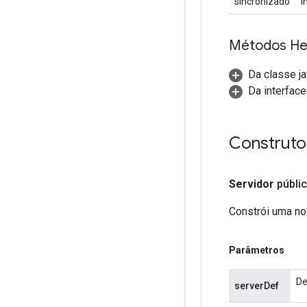
sincronizado
I
Métodos He
Da classe ja
Da interface
Construto
Servidor
públi
Constrói uma nov
Parâmetros
De
serverDef