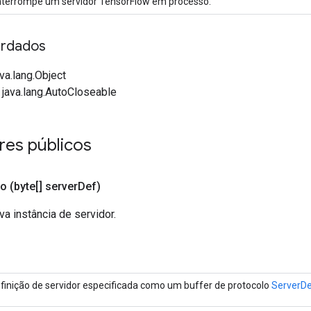
nterrompe um servidor TensorFlow em processo.
rdados
va.lang.Object
 java.lang.AutoCloseable
res públicos
co
(byte[] server
Def)
a instância de servidor.
finição de servidor especificada como um buffer de protocolo
ServerD