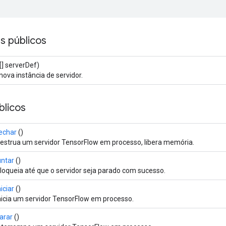
s públicos
[] serverDef)
ova instância de servidor.
licos
echar
()
estrua um servidor TensorFlow em processo, libera memória.
untar
()
loqueia até que o servidor seja parado com sucesso.
niciar
()
nicia um servidor TensorFlow em processo.
arar
()