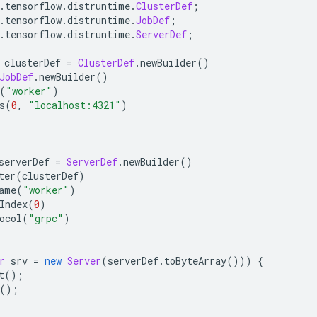
.
tensorflow
.
distruntime
.
ClusterDef
;
.
tensorflow
.
distruntime
.
JobDef
;
.
tensorflow
.
distruntime
.
ServerDef
;
 clusterDef 
=
ClusterDef
.
newBuilder
()
JobDef
.
newBuilder
()
(
"worker"
)
s
(
0
,
"localhost:4321"
)
;
serverDef 
=
ServerDef
.
newBuilder
()
ter
(
clusterDef
)
ame
(
"worker"
)
Index
(
0
)
ocol
(
"grpc"
)
r
 srv 
=
new
Server
(
serverDef
.
toByteArray
()))
{
t
();
();