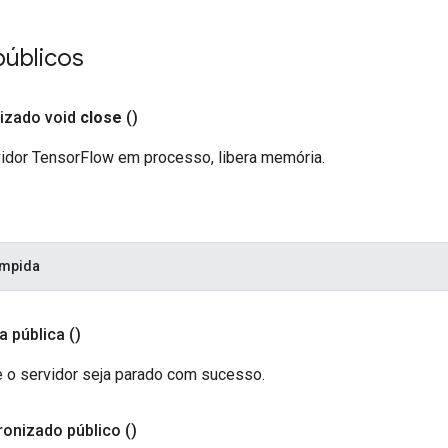
públicos
izado void
close
()
idor TensorFlow em processo, libera memória.
ompida
a pública
()
e o servidor seja parado com sucesso.
ronizado público
()