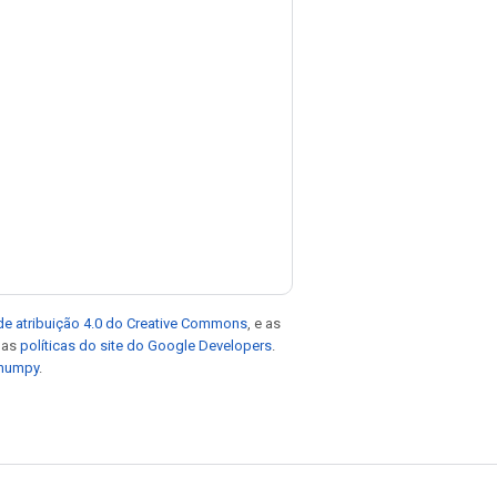
de atribuição 4.0 do Creative Commons
, e as
e as
políticas do site do Google Developers
.
 numpy
.