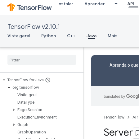
Instalar
Aprender
API
TensorFlow v2.10.1
Vista geral
Python
C++
Java
Mais
Aprenda o que
Tensor
Flow for Java
org
.
tensorflow
Visão geral
Data
Type
Eager
Session
Execution
Environment
TensorFlow
API
Graph
Server
Graph
Operation