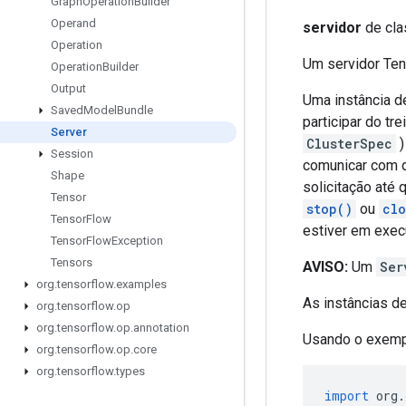
Graph
Operation
Builder
Operand
servidor
de clas
Operation
Um servidor Ten
Operation
Builder
Output
Uma instância 
Saved
Model
Bundle
participar do tr
Server
ClusterSpec
)
Session
comunicar com q
Shape
solicitação até
Tensor
stop()
ou
clo
Tensor
Flow
estiver em exec
Tensor
Flow
Exception
Tensors
AVISO:
Um
Ser
org
.
tensorflow
.
examples
As instâncias 
org
.
tensorflow
.
op
org
.
tensorflow
.
op
.
annotation
Usando o exemp
org
.
tensorflow
.
op
.
core
org
.
tensorflow
.
types
import
 org
.