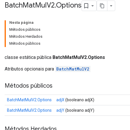
Batch
Mat
Mul
V2
.
Options
Nesta página
Métodos públicos
Métodos Herdados
Métodos públicos
classe estática pública
BatchMatMulV2.Options
Atributos opcionais para
BatchMatMulV2
Métodos públicos
BatchMatMulV2.Options
adjX
(booleano adjX)
BatchMatMulV2.Options
adjY
(booleano adjY)
Métodos Herdados