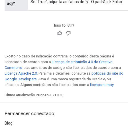
Se `True`, adjunta as fatias de `y`. O padrão é 'Falso'.
adjY
Isso foi útil?
Flush
Exceto no caso de indicação contrária, o conteúdo desta página é
eHandleOp
licenciado de acordo com a
Licença de atribuição 4.0 do Creative
Commons
, e as amostras de código são licenciadas de acordo com a
Licença Apache 2.0
. Para mais detalhes, consulte as
políticas do site do
Google Developers
. Java é uma marca registrada da Oracle e/ou
ureSplit
afiliadas. Alguns conteúdos são licenciados com a
licença numpy
.
Última atualização 2022-09-07 UTC.
Permanecer conectado
Blog