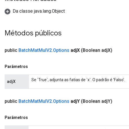
Da classe java.lang.Object
t
Métodos públicos
public
Batch
Mat
Mul
V2
.
Options
adj
X
(Boolean adj
X)
source
Parâmetros
leOp
Se `True`, adjunta as fatias de `x`. O padrão é 'Falso'.
adjX
public
Batch
Mat
Mul
V2
.
Options
adj
Y
(Boolean adj
Y)
Parâmetros