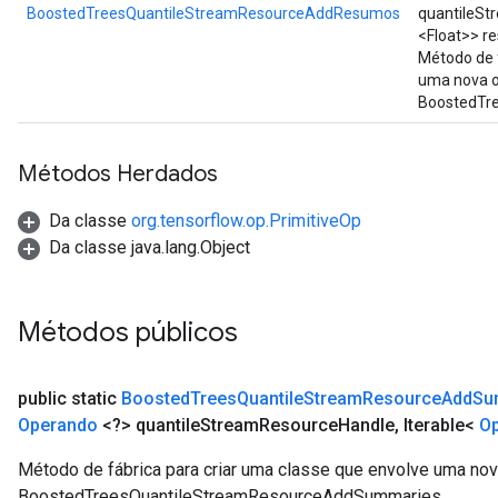
BoostedTreesQuantileStreamResourceAddResumos
quantileSt
<Float>> r
Método de f
uma nova 
BoostedTr
Métodos Herdados
Da classe
org.tensorflow.op.PrimitiveOp
Da classe java.lang.Object
Métodos públicos
public static
Boosted
Trees
Quantile
Stream
Resource
Add
Su
Operando
<?> quantile
Stream
Resource
Handle
,
Iterable<
O
Método de fábrica para criar uma classe que envolve uma no
BoostedTreesQuantileStreamResourceAddSummaries.