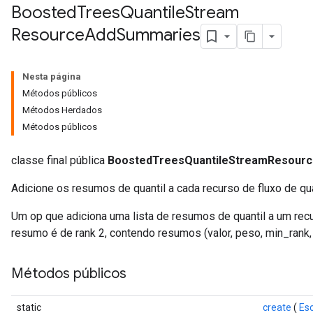
Boosted
Trees
Quantile
Stream
Resource
Add
Summaries
Flush
Nesta página
Métodos públicos
eHandleOp
Métodos Herdados
Métodos públicos
ureSplit
classe final pública
BoostedTreesQuantileStreamResour
Adicione os resumos de quantil a cada recurso de fluxo de qua
Um op que adiciona uma lista de resumos de quantil a um recu
resumo é de rank 2, contendo resumos (valor, peso, min_rank,
Métodos públicos
static
create
(
Es