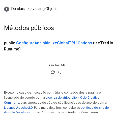
Da classe java.lang.Object
Métodos públicos
public
Configure
And
Initialize
Global
TPU
.
Options
use
Tfrt
Ho
Runtime)
Isso foi útil?
Exceto no caso de indicação contrária, o conteúdo desta página é
licenciado de acordo com a
Licença de atribuição 4.0 do Creative
Commons
, e as amostras de código são licenciadas de acordo com a
Licença Apache 2.0
. Para mais detalhes, consulte as
políticas do site do
Google Developers
. Java é uma marca registrada da Oracle e/ou