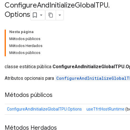
Configure
And
Initialize
Global
TPU
.
Options
Nesta página
Métodos públicos
Métodos Herdados
Métodos públicos
classe estática pública
ConfigureAndInitializeGlobalTPU.O
Atributos opcionais para
ConfigureAndInitializeGlobalT
Métodos públicos
ConfigureAndInitializeGlobalTPU.Options
useTfrtHostRuntime
(b
Métodos Herdados