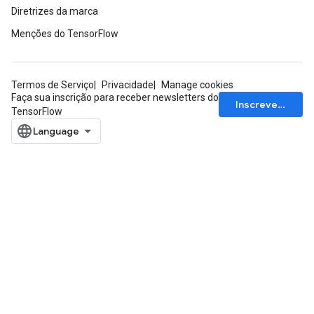
Diretrizes da marca
Menções do TensorFlow
Termos de Serviço
Privacidade
Manage cookies
Faça sua inscrição para receber newsletters do
ryTensorBatch
Inscrever-se
TensorFlow
dTensorBatch
rBatch