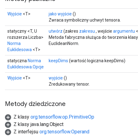
Wyjście
<T>
jako wyjście
()
Zwraca symboliczny uchwyt tensora.
statyczny <T, U
utwórz
(zakres
zakresu
, wejście
argumentu
<
rozszerza Liczba>
Metoda fabryczna służąca do tworzenia klas
Norma
EuclideanNorm.
Euklidesowa
<T>
statyczna
Norma
keepDims
(wartość logiczna keepDims)
Euklidesowa.Opcje
Wyjście
<T>
wyjście
()
Zredukowany tensor.
Metody dziedziczone
Z klasy
org.tensorflow.op.PrimitiveOp
Z klasy java.lang.Object
Z interfejsu
org.tensorflow.Operand