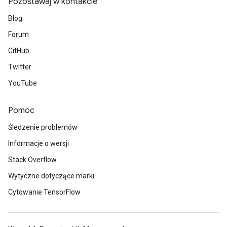
Pozostawaj w kontakcie
mParameters
Blog
rs
Parameters
Forum
GitHub
rParameters
Twitter
Parameters
ters
YouTube
arameters
meters
Pomoc
rs
Śledzenie problemów
tDescentParameters
Informacje o wersji
Stack Overflow
Wytyczne dotyczące marki
Cytowanie TensorFlow