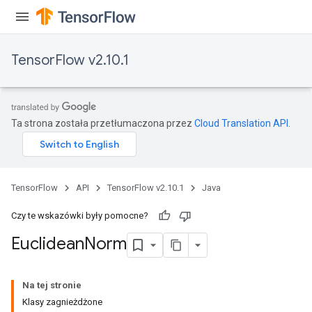
TensorFlow v2.10.1
Ta strona została przetłumaczona przez
Cloud Translation API
.
rBatch
TensorFlow
API
TensorFlow v2.10.1
Java
Batch
Czy te wskazówki były pomocne?
atch
Euclidean
Norm
Na tej stronie
Klasy zagnieżdżone