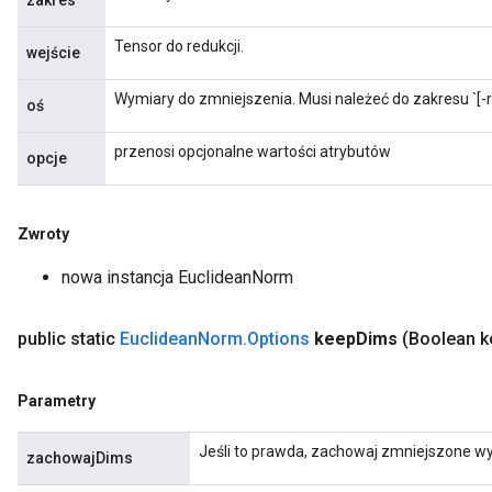
zakres
Tensor do redukcji.
wejście
Wymiary do zmniejszenia. Musi należeć do zakresu `[-ra
oś
przenosi opcjonalne wartości atrybutów
opcje
Zwroty
nowa instancja EuclideanNorm
public static
Euclidean
Norm
.
Options
keep
Dims
(Boolean k
Parametry
Jeśli to prawda, zachowaj zmniejszone wy
zachowajDims