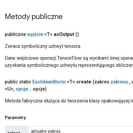
Metody publiczne
publiczne
wyjście
<T>
as
Output
()
Zwraca symboliczny uchwyt tensora.
Dane wejściowe operacji TensorFlow są wynikami innej operac
uzyskania symbolicznego uchwytu reprezentującego obliczen
public static
Euclidean
Norm
<T>
create
(zakres
zakresu
,
w
<U>
,
opcje
.
.
.
opcje)
Metoda fabryczna służąca do tworzenia klasy opakowującej 
Parametry
aktualny zakres