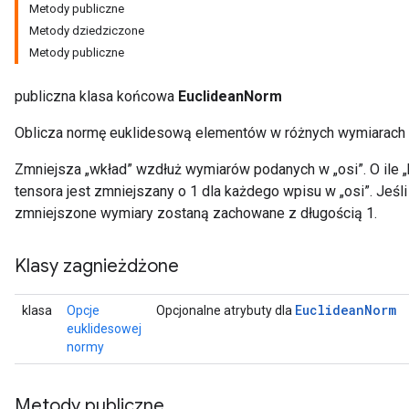
Metody publiczne
Metody dziedziczone
Metody publiczne
publiczna klasa końcowa
EuclideanNorm
Oblicza normę euklidesową elementów w różnych wymiarach 
Zmniejsza „wkład” wzdłuż wymiarów podanych w „osi”. O ile „
tensora jest zmniejszany o 1 dla każdego wpisu w „osi”. Jeśl
zmniejszone wymiary zostaną zachowane z długością 1.
Klasy zagnieżdżone
Euclidean
Norm
klasa
Opcje
Opcjonalne atrybuty dla
euklidesowej
normy
Metody publiczne