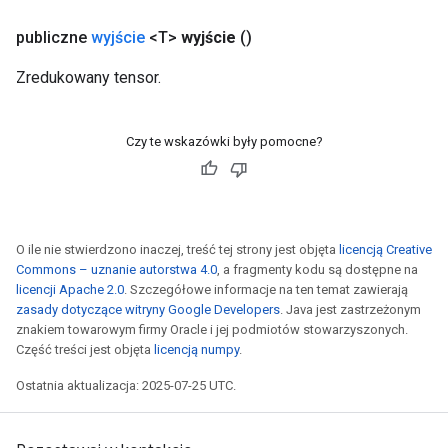
publiczne
wyjście
<T>
wyjście
()
Zredukowany tensor.
Czy te wskazówki były pomocne?
O ile nie stwierdzono inaczej, treść tej strony jest objęta
licencją Creative
Commons – uznanie autorstwa 4.0
, a fragmenty kodu są dostępne na
licencji Apache 2.0
. Szczegółowe informacje na ten temat zawierają
zasady dotyczące witryny Google Developers
. Java jest zastrzeżonym
znakiem towarowym firmy Oracle i jej podmiotów stowarzyszonych.
Część treści jest objęta
licencją numpy
.
Ostatnia aktualizacja: 2025-07-25 UTC.
rs